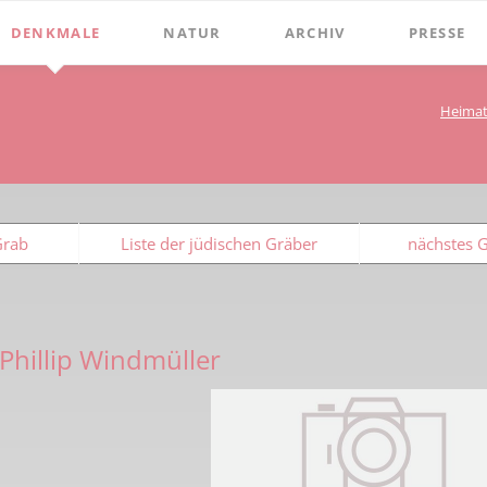
DENKMALE
NATUR
ARCHIV
PRESSE
Stephanus-Kirche
Grenzen
Bibliothek
Chroniken
Heimat
Online Bücher
Hist. Rathaus
Bauerschaften
Beckumer 
100 Jahre Heimat- und G
Holter
Domitorium
Beckumer 
BECKUMER STADTDINGE
Wasserläufe
1
Wehrturm
Ich war ei
Grab
Liste der jüdischen Gräber
nächstes 
Bibliotheks-Systematik
Baum des Jahres
Köttings Mühle
Presse-Ber
Bibliotheks-Bestand
Windmühle
Bildarchiv
Ständehaus
Phillip Windmüller
Briefbögen
Schmiede Galen
Fotos
Mariensäule
Landkarten
Hochkreuz - Alter Friedhof