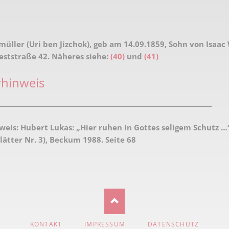
Karnevalistische Filme
Religiöse Filme
müller (Uri ben Jizchok), geb am 14.09.1859, Sohn von Isaac
Sonstige Filme
eststraße 42. Näheres siehe:
(40)
und
(41)
Nachlässe
rhinweis
_____________________________________________________________________
weis:
Hubert Lukas: „Hier ruhen in Gottes seligem Schutz …
ätter Nr. 3), Beckum 1988. Seite 68
NAVIGATION
KONTAKT
IMPRESSUM
DATENSCHUTZ
ÜBERSPRINGEN