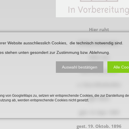
Plakate
Jüdischer Friedhof
Postkarten
Steinkisten Gräber
öffentliche Gebäude
Fürstengrab
Hier ruht
Prudentiaschule
Denkmal-Liste A
Phillip Windmüller
erer Website ausschliesslich Cookies, die technisch notwendig sind.
Strassen
Denkmal-Liste B
ies stehen unten gesondert zur Zustimmung bzw. Ablehnung.
Sohn von
Totenzettel
Denkmal-Liste C
Auswahl bestätigen
Alle Coo
Totenzettel Bürger
Isaac Windmüller
Denkmal_Liste weitere
Totenzettel Soldaten
Denkmal-Liste Naturdenkmal
u. Clara Windmüller
Gefallenen und Vermißte
ng von GoogleMaps zu, setzen wir entsprechende Cookies, die zur Darstellung de
geb. Stein
Nutzung ab, werden entsprechende Cookies nicht gesetzt.
Filmarchiv
geb. 14. Sept. 1859
Begegnungen im Blument
Historische Filme
gest. 19. Oktob. 1896