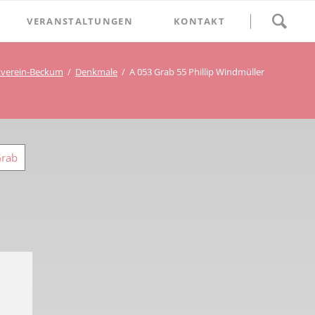
Navigation
VERANSTALTUNGEN
KONTAKT
überspringen
BETHLEHEM im Blumenthal
verein-Beckum
Denkmale
A 053 Grab 55 Phillip Windmüller
Geschichten
Begegnung im Blumenthal
eschichtsverein Beckum
Schätze
Vortrag im Blumenthal
nmal
Grab
ichte