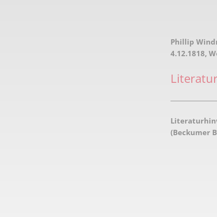
Phillip Wind
4.12.1818, W
Literatu
________________
Literaturhin
(Beckumer Bl