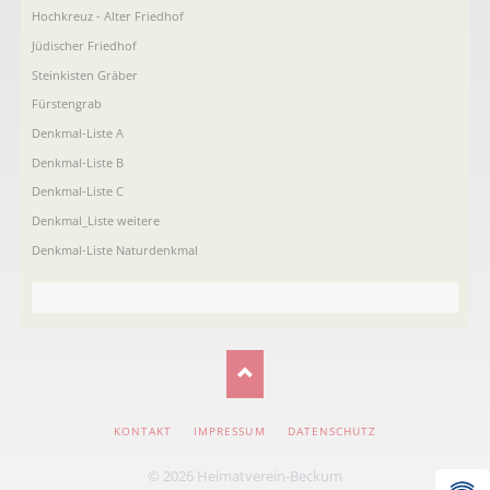
Hochkreuz - Alter Friedhof
Jüdischer Friedhof
Steinkisten Gräber
Fürstengrab
Denkmal-Liste A
Denkmal-Liste B
Denkmal-Liste C
Denkmal_Liste weitere
Denkmal-Liste Naturdenkmal
NAVIGATION
KONTAKT
IMPRESSUM
DATENSCHUTZ
ÜBERSPRINGEN
© 2026 Heimatverein-Beckum