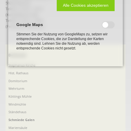
59269 Beckum
Alle Cookies akzeptieren
Telefon: 0 25 21 - 34 12
(Kolpinghaus) oder
Telefon: 0 25 21 - 68 06
Google Maps
(Ferdinand Plaßmann)
Stimmen Sie der Nutzung von GoogleMaps zu, setzen wir
entsprechende Cookies, die zur Darstellung der Karten
notwendig sind. Lehnen Sie die Nutzung ab, werden
entsprechende Cookies nicht gesetzt.
Navigation
Denkmale
überspringen
Stephanus-Kirche
Hist. Rathaus
Domitorium
Wehrturm
Köttings Mühle
Windmühle
Ständehaus
Schmiede Galen
Mariensäule