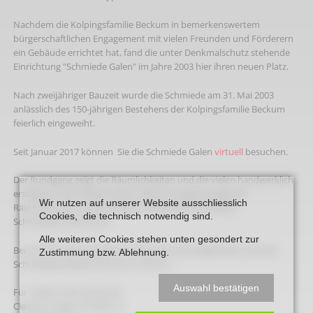
Nachdem die Kolpingsfamilie Beckum in bemerkenswertem
bürgerschaftlichen Engagement mit vielen Freunden und Förderern
ein Gebäude errichtet hat, fand die unter Denkmalschutz stehende
Einrichtung "Schmiede Galen" im Jahre 2003 hier ihren neuen Platz.
Nach zweijähriger Bauzeit wurde die Schmiede am 31. Mai 2003
anlässlich des 150-jährigen Bestehens der Kolpingsfamilie Beckum
feierlich eingeweiht.
Seit Januar 2017 können Sie die Schmiede Galen
virtuell
besuchen.
Der Rundgang zeigt die Räumlichkeiten und die vielen handwerklich
erstellten Schmiedeprodukte aufDer Rundgang zeigt die
Wir nutzen auf unserer Website ausschliesslich
Räumlichkeiten und die vielen handwerklich erstellten
Cookies, die technisch notwendig sind.
Schmiedeprodukte auf.
Alle weiteren Cookies stehen unten gesondert zur
Bei Vorführungen besteht für Besucher die Möglichkeit, das alte
Zustimmung bzw. Ablehnung.
Schmiedehandwerk kennen zu lernen.
Auswahl bestätigen
Für nähere Informationen:
Clemens-August-Straße 10