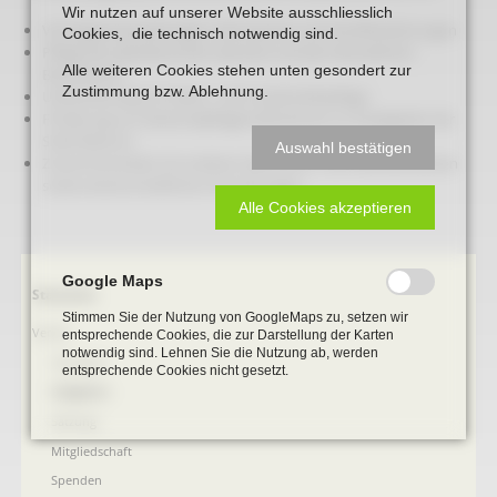
Wir nutzen auf unserer Website ausschliesslich
Vortragsveranstaltungen, Exkursionen und Veröffentlichungen
Cookies, die technisch notwendig sind.
Pflege der plattdeutschen Sprache und des heimatlichen
Alle weiteren Cookies stehen unten gesondert zur
Brauchtums
Zustimmung bzw. Ablehnung.
Unterstützung von Natur- und Landschaftspflege
Förderung von Denkmalpflegemaßnahmen im Stadtgebiet der
Stadt Beckum
Auswahl bestätigen
Zusammenarbeit mit anderen Geschichts- und Heimatvereinen
sowie wissenschaftlichen Einrichtungen.
Alle Cookies akzeptieren
Google Maps
Navigation
Startseite
überspringen
Stimmen Sie der Nutzung von GoogleMaps zu, setzen wir
Verein
entsprechende Cookies, die zur Darstellung der Karten
notwendig sind. Lehnen Sie die Nutzung ab, werden
Vorstand
entsprechende Cookies nicht gesetzt.
Aufgaben
Satzung
Mitgliedschaft
Spenden