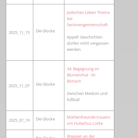
Jüdisches Leben Thema
bei
Seniorengemeinschaft
Die Glocke
2025_11_15
Appell: Geschichten
dürfen nicht vergessen
werden
34. Begegnung im
Blumenthal - Dr.
Bönisch
Die Glocke
2025_11_07
Zwischen Medizin und
fußball
Mühlenfreunde trauern
Die Glocke
2025_07_19
um Hubertus Lütke
Wappen an der
Die Glocke