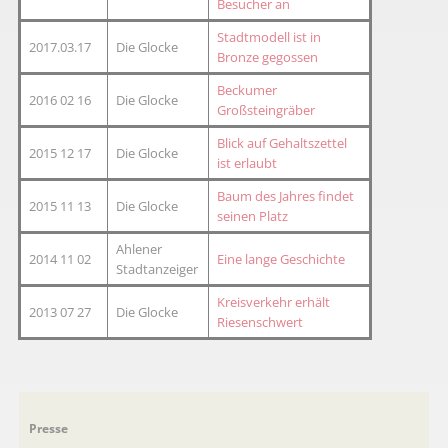
Besucher an
Stadtmodell ist in
2017.03.17
Die Glocke
Bronze gegossen
Beckumer
2016 02 16
Die Glocke
Großsteingräber
Blick auf Gehaltszettel
2015 12 17
Die Glocke
ist erlaubt
Baum des Jahres findet
2015 11 13
Die Glocke
seinen Platz
Ahlener
2014 11 02
Eine lange Geschichte
Stadtanzeiger
Kreisverkehr erhält
2013 07 27
Die Glocke
Riesenschwert
Navigation
Presse
überspringen