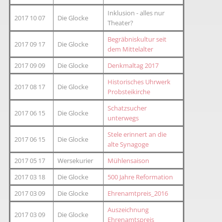
Inklusion - alles nur
2017 10 07
Die Glocke
Theater?
Begräbniskultur seit
2017 09 17
Die Glocke
dem Mittelalter
2017 09 09
Die Glocke
Denkmaltag 2017
Historisches Uhrwerk
2017 08 17
Die Glocke
Probsteikirche
Schatzsucher
2017 06 15
Die Glocke
unterwegs
Stele erinnert an die
2017 06 15
Die Glocke
alte Synagoge
2017 05 17
Wersekurier
Mühlensaison
2017 03 18
Die Glocke
500 Jahre Reformation
2017 03 09
Die Glocke
Ehrenamtpreis_2016
Auszeichnung
2017 03 09
Die Glocke
Ehrenamtspreis