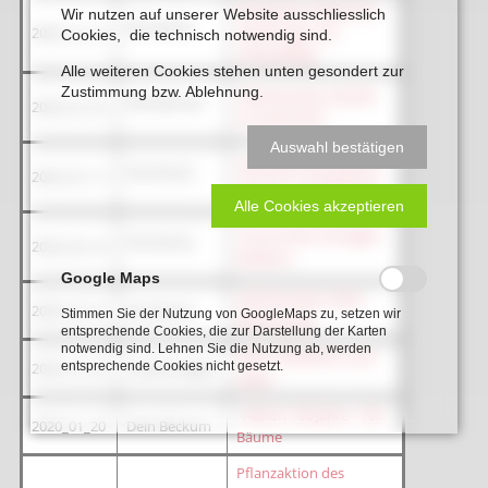
Neubeckum Bahnhof -
Wir nutzen auf unserer Website ausschliesslich
Die Glocke
2020_12_12
sanierungs und
Cookies, die technisch notwendig sind.
umbaufähig
Alle weiteren Cookies stehen unten gesondert zur
Zustimmung bzw. Ablehnung.
Heimatverein werkelt
Wersekurier
2020_07_22
an Festschrift
Auswahl bestätigen
Heimatforschung wird
Die Glocke
2020_07_17
als Buch veröffentlicht
Alle Cookies akzeptieren
Corona-Kise verhagelt
Die Glocke
2020_05_18
Jubiläum
Google Maps
Heimatverein dreht
2020_02_19
Die Glocke
Stimmen Sie der Nutzung von GoogleMaps zu, setzen wir
Ehrenrunde
entsprechende Cookies, die zur Darstellung der Karten
notwendig sind. Lehnen Sie die Nutzung ab, werden
Nach 100 Jahren noch
entsprechende Cookies nicht gesetzt.
2020_01_26
Stadtanzeiger
Ideen
<
Aktion 100 Jahre - 100
2020_01_20
Dein Beckum
Bäume
Pflanzaktion des