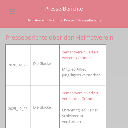
Presse-Berichte
Heimatverein-Beckum
Presse
Presse-Berichte
Presseberichte über den Heimatverein
Zementverein verliert
weiteren Gründer
Die Glocke
2026_02_26
Mitglied Alfred
Jungilligens verstorben
Zementverein verliert
verdienten Gründer
Die Glocke
2025_12_23
Ehrenmitglied Heiner
Schleimer ist
verstorben