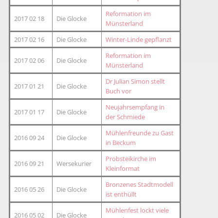
Reformation im
2017 02 18
Die Glocke
Münsterland
2017 02 16
Die Glocke
Winter-Linde gepflanzt
Reformation im
2017 02 06
Die Glocke
Münsterland
Dr Julian Simon stellt
2017 01 21
Die Glocke
Buch vor
Neujahrsempfang in
2017 01 17
Die Glocke
der Schmiede
Mühlenfreunde zu Gast
2016 09 24
Die Glocke
in Beckum
Probsteikirche im
2016 09 21
Wersekurier
Kleinformat
Bronzenes Stadtmodell
2016 05 26
Die Glocke
ist enthüllt
Mühlenfest lockt viele
2016 05 02
Die Glocke