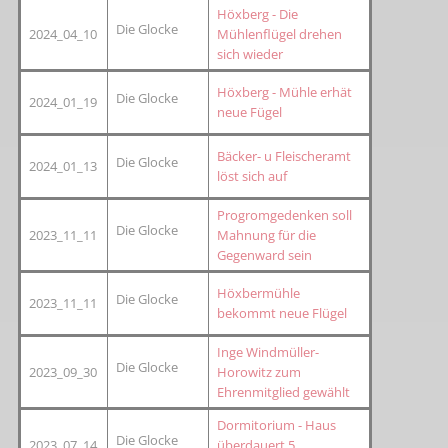
Höxberg - Die
Die Glocke
2024_04_10
Mühlenflügel drehen
sich wieder
Höxberg - Mühle erhät
Die Glocke
2024_01_19
neue Fügel
Bäcker- u Fleischeramt
Die Glocke
2024_01_13
löst sich auf
Progromgedenken soll
Die Glocke
2023_11_11
Mahnung für die
Gegenward sein
Höxbermühle
Die Glocke
2023_11_11
bekommt neue Flügel
Inge Windmüller-
Die Glocke
2023_09_30
Horowitz zum
Ehrenmitglied gewählt
Dormitorium - Haus
Die Glocke
2023_07_14
überdauert 5