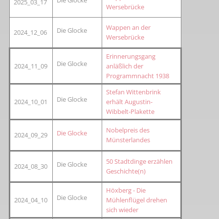
2025_03_17
Wersebrücke
Wappen an der
Die Glocke
2024_12_06
Wersebrücke
Erinnerungsgang
Die Glocke
2024_11_09
anläßlich der
Programmnacht 1938
Stefan Wittenbrink
Die Glocke
2024_10_01
erhält Augustin-
Wibbelt-Plakette
Nobelpreis des
Die Glocke
2024_09_29
Münsterlandes
50 Stadtdinge erzählen
Die Glocke
2024_08_30
Geschichte(n)
Höxberg - Die
Die Glocke
2024_04_10
Mühlenflügel drehen
sich wieder