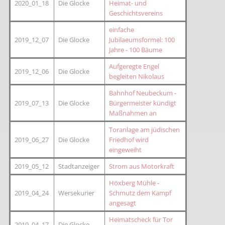
2020_01_18
Die Glocke
Heimat- und
Geschichtsvereins
einfache
2019_12_07
Die Glocke
Jubilaeumsformel: 100
Jahre - 100 Bäume
Aufgeregte Engel
2019_12_06
Die Glocke
begleiten Nikolaus
Bahnhof Neubeckum -
2019_07_13
Die Glocke
Bürgermeister kündigt
Maßnahmen an
Toranlage am jüdischen
2019_06_27
Die Glocke
Friedhof wird
eingeweiht
2019_05_12
Stadtanzeiger
Strom aus Motorkraft
Höxberg Mühle -
2019_04_24
Wersekurier
Schmutz dem Kampf
angesagt
Heimatscheck für Tor
2019_04_17
Die Glocke