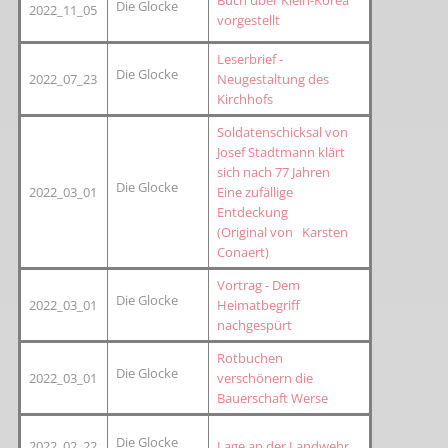
Buch über Klein-Korea
Die Glocke
2022_11_05
vorgestellt
Leserbrief -
Die Glocke
2022_07_23
Neugestaltung des
Kirchhofs
Soldatenschicksal von
Josef Stadtmann klärt
sich nach 77 Jahren
Die Glocke
2022_03_01
Eine zufällige
Entdeckung
(Original von Karsten
Conaert)
Vortrag - Dem
Die Glocke
2022_03_01
Heimatbegriff
nachgespürt
Rotbuchen
Die Glocke
2022_03_01
verschönern die
Bauerschaft Werse
Die Glocke
2022_02_22
Lage an der Landwehr