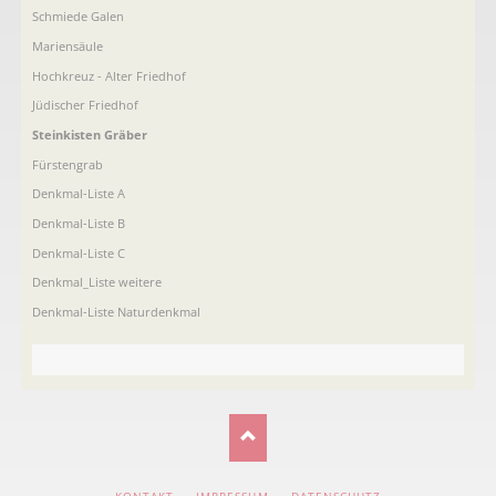
Schmiede Galen
Mariensäule
Hochkreuz - Alter Friedhof
Jüdischer Friedhof
Steinkisten Gräber
Fürstengrab
Denkmal-Liste A
Denkmal-Liste B
Denkmal-Liste C
Denkmal_Liste weitere
Denkmal-Liste Naturdenkmal
NAVIGATION
KONTAKT
IMPRESSUM
DATENSCHUTZ