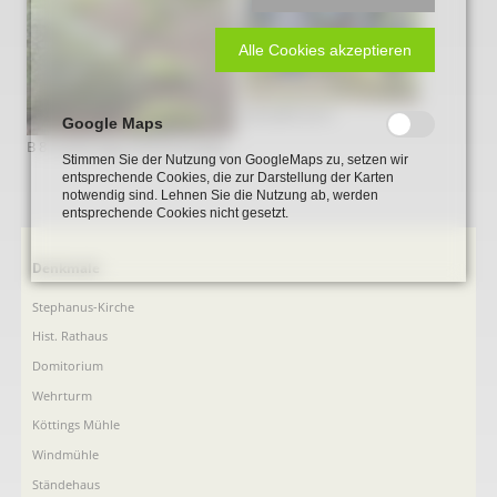
Alle Cookies akzeptieren
DALMER 2015
Google Maps
B 8 Grabanlage Steinkiste.jpeg
Stimmen Sie der Nutzung von GoogleMaps zu, setzen wir
entsprechende Cookies, die zur Darstellung der Karten
notwendig sind. Lehnen Sie die Nutzung ab, werden
entsprechende Cookies nicht gesetzt.
Navigation
Denkmale
überspringen
Stephanus-Kirche
Hist. Rathaus
Domitorium
Wehrturm
Köttings Mühle
Windmühle
Ständehaus