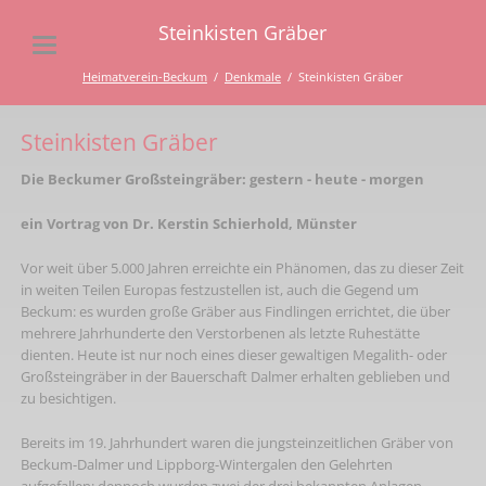
Steinkisten Gräber
Heimatverein-Beckum
Denkmale
Steinkisten Gräber
Steinkisten Gräber
Die Beckumer Großsteingräber: gestern - heute - morgen
ein Vortrag von Dr. Kerstin Schierhold, Münster
Vor weit über 5.000 Jahren erreichte ein Phänomen, das zu dieser Zeit
in weiten Teilen Europas festzustellen ist, auch die Gegend um
Beckum: es wurden große Gräber aus Findlingen errichtet, die über
mehrere Jahrhunderte den Verstorbenen als letzte Ruhestätte
dienten. Heute ist nur noch eines dieser gewaltigen Megalith- oder
Großsteingräber in der Bauerschaft Dalmer erhalten geblieben und
zu besichtigen.
Bereits im 19. Jahrhundert waren die jungsteinzeitlichen Gräber von
Beckum-Dalmer und Lippborg-Wintergalen den Gelehrten
aufgefallen; dennoch wurden zwei der drei bekannten Anlagen