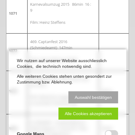
Karnevalsumzug 2015 86min 16 :
9
1071
Film: Heinz Steffens
469. Captanfest 2016
(Schmiedeamt) 147min
1072
Film: Heinz Richter (3 DVD)
Wir nutzen auf unserer Website ausschliesslich
Cookies, die technisch notwendig sind.
Alle weiteren Cookies stehen unten gesondert zur
Rumskedi Helau Elm-Straot men
Zustimmung bzw. Ablehnung.
tau 2015,
1073
28min
Film: Reinhard Langenhorst, (Nur
Auswahl bestätigen
zur privaten Verwendung)
Alle Cookies akzeptieren
St. Elisabeth - Hospital Beckum,
1074
Aktionstag am 14. Juli 2013 Film:
18min
Google Maps
Reinhard Langenhorst