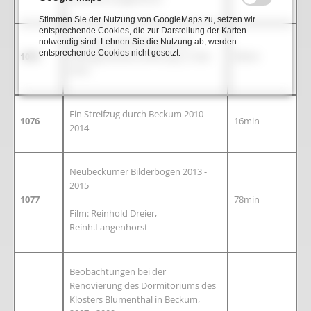
Stimmen Sie der Nutzung von GoogleMaps zu, setzen wir
entsprechende Cookies, die zur Darstellung der Karten
Beckumer Zementmuseum in
notwendig sind. Lehnen Sie die Nutzung ab, werden
entsprechende Cookies nicht gesetzt.
1075
Köttings Mühle, Eröffnung 12. Mai
58min
2010
Ein Streifzug durch Beckum 2010 -
1076
16min
2014
Neubeckumer Bilderbogen 2013 -
2015
1077
78min
Film: Reinhold Dreier,
Reinh.Langenhorst
Beobachtungen bei der
Renovierung des Dormitoriums des
Klosters Blumenthal in Beckum,