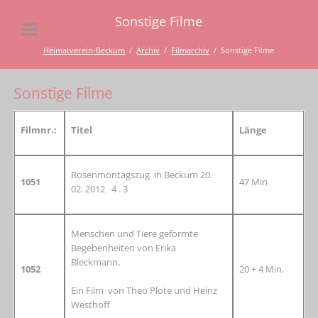
Sonstige Filme
Heimatverein-Beckum
Archiv
Filmarchiv
Sonstige Filme
Sonstige Filme
Filmnr.:
Titel
Länge
Rosenmontagszug in Beckum 20.
1051
47 Min
02. 2012 4 . 3
Menschen und Tiere geformte
Begebenheiten von Erika
Bleckmann,
1052
20 + 4 Min.
Ein Film von Theo Plote und Heinz
Westhoff