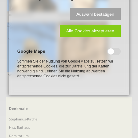
Auswahl bestätigen
hochkreuz-03
hochkreuz-04
Alle Cookies akzeptieren
Google Maps
Stimmen Sie der Nutzung von GoogleMaps zu, setzen wir
entsprechende Cookies, die zur Darstellung der Karten
notwendig sind. Lehnen Sie die Nutzung ab, werden
hochkreuz-05
hochkreuz-06
entsprechende Cookies nicht gesetzt.
Navigation
Denkmale
überspringen
Stephanus-Kirche
Hist. Rathaus
Domitorium