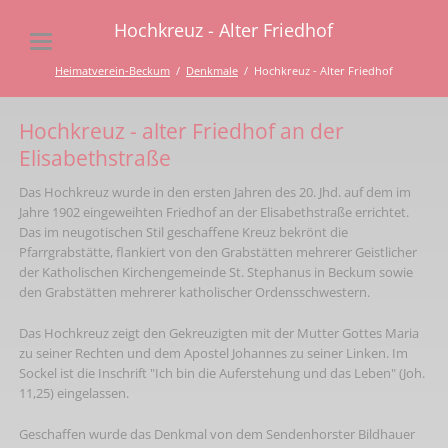
Hochkreuz - Alter Friedhof
Heimatverein-Beckum
Denkmale
Hochkreuz - Alter Friedhof
Hochkreuz - alter Friedhof an der
Elisabethstraße
Das Hochkreuz wurde in den ersten Jahren des 20. Jhd. auf dem im
Jahre 1902 eingeweihten Friedhof an der Elisabethstraße errichtet.
Das im neugotischen Stil geschaffene Kreuz bekrönt die
Pfarrgrabstätte, flankiert von den Grabstätten mehrerer Geistlicher
der Katholischen Kirchengemeinde St. Stephanus in Beckum sowie
den Grabstätten mehrerer katholischer Ordensschwestern.
Das Hochkreuz zeigt den Gekreuzigten mit der Mutter Gottes Maria
zu seiner Rechten und dem Apostel Johannes zu seiner Linken. Im
Sockel ist die Inschrift "Ich bin die Auferstehung und das Leben" (Joh.
11,25) eingelassen.
Geschaffen wurde das Denkmal von dem Sendenhorster Bildhauer