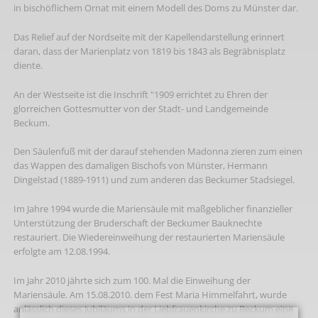
in bischöflichem Ornat mit einem Modell des Doms zu Münster dar.
Das Relief auf der Nordseite mit der Kapellendarstellung erinnert
daran, dass der Marienplatz von 1819 bis 1843 als Begräbnisplatz
diente.
An der Westseite ist die Inschrift "1909 errichtet zu Ehren der
glorreichen Gottesmutter von der Stadt- und Landgemeinde
Beckum.
Den Säulenfuß mit der darauf stehenden Madonna zieren zum einen
das Wappen des damaligen Bischofs von Münster, Hermann
Dingelstad (1889-1911) und zum anderen das Beckumer Stadsiegel.
Im Jahre 1994 wurde die Mariensäule mit maßgeblicher finanzieller
Unterstützung der Bruderschaft der Beckumer Bauknechte
restauriert. Die Wiedereinweihung der restaurierten Mariensäule
erfolgte am 12.08.1994.
Im Jahr 2010 jährte sich zum 100. Mal die Einweihung der
Mariensäule. Am 15.08.2010. dem Fest Maria Himmelfahrt, wurde
anlässlich dieses Jubiläums in der Liebfrauenkirche zu Beckum eine