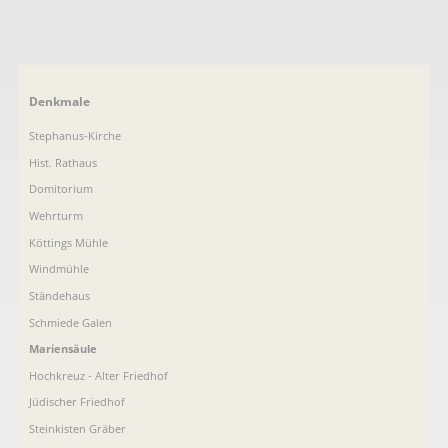
Navigation
Denkmale
überspringen
Stephanus-Kirche
Hist. Rathaus
Domitorium
Wehrturm
Köttings Mühle
Windmühle
Ständehaus
Schmiede Galen
Mariensäule
Hochkreuz - Alter Friedhof
Jüdischer Friedhof
Steinkisten Gräber