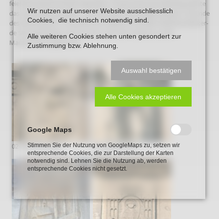
feierliche Marienandacht gehalten. Propst Johannes Mecking weihte
Wir nutzen auf unserer Website ausschliesslich
das neue Marienszepter – ein Geschenk der Bürgerinitiative „Freunde
Cookies, die technisch notwendig sind.
des Marienparks“. Es wurde vom Vellerner Künstler Matthias Bücker-
de Silva gearbeitet und von ihm nach der Andacht an der
Alle weiteren Cookies stehen unten gesondert zur
Mariensäule angebracht.
Zustimmung bzw. Ablehnung.
Auswahl bestätigen
Alle Cookies akzeptieren
Google Maps
02-antoniusrelief
03-liudgerrelief
Stimmen Sie der Nutzung von GoogleMaps zu, setzen wir
entsprechende Cookies, die zur Darstellung der Karten
notwendig sind. Lehnen Sie die Nutzung ab, werden
entsprechende Cookies nicht gesetzt.