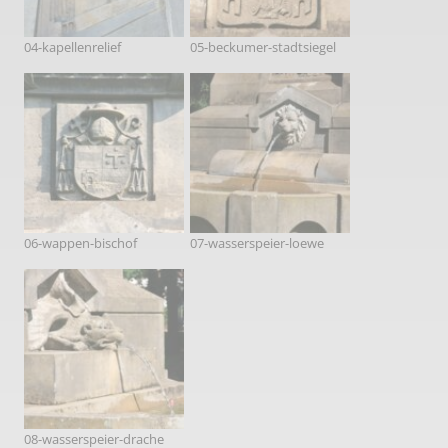
04-kapellenrelief
05-beckumer-stadtsiegel
06-wappen-bischof
07-wasserspeier-loewe
08-wasserspeier-drache