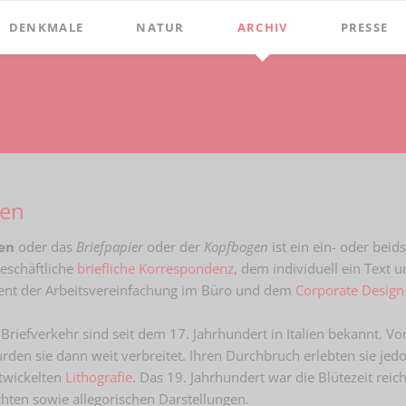
DENKMALE
NATUR
ARCHIV
PRESSE
Stephanus-Kirche
Grenzen
Bibliothek
Chroniken
Online Bücher
Hist. Rathaus
Bauerschaften
Beckumer 
100 Jahre Heimat- und G
Holter
Domitorium
Beckumer 
BECKUMER STADTDINGE
Wasserläufe
1
Wehrturm
Ich war ei
gen
Bibliotheks-Systematik
Baum des Jahres
Köttings Mühle
Presse-Ber
Bibliotheks-Bestand
en
oder das
Briefpapier
oder der
Kopfbogen
ist ein ein- oder beid
Windmühle
geschäftliche
briefliche
Korrespondenz
, dem individuell ein Text
Bildarchiv
Ständehaus
ient der Arbeitsvereinfachung im Büro und dem
Corporate Design
Briefbögen
Schmiede Galen
Briefverkehr sind seit dem 17. Jahrhundert in Italien bekannt. 
Fotos
Mariensäule
rden sie dann weit verbreitet. Ihren Durchbruch erlebten sie je
twickelten
Lithografie
. Das 19. Jahrhundert war die Blütezeit reich
Landkarten
Hochkreuz - Alter Friedhof
ten sowie allegorischen Darstellungen.