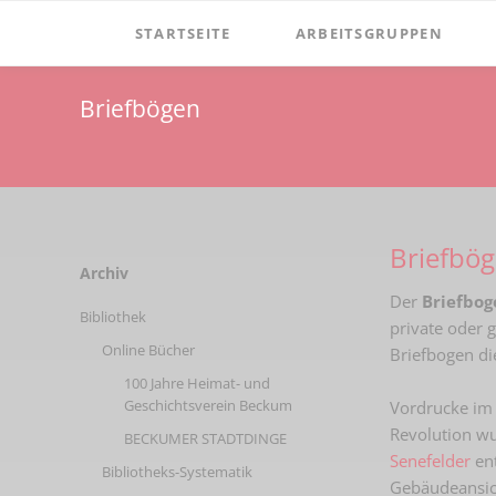
STARTSEITE
ARBEITSGRUPPEN
Verein
Dormitorium
Briefbögen
Vorstand
Film
Aufgaben
Windmühle Höxberg
Satzung
Windmuehle-am-hoexberg
Briefbö
Mitgliedschaft
Zementmuseum
Navigation
Archiv
überspringen
Spenden
Der
Briefbog
Mineralien & Fossilien
Bibliothek
private oder 
Vereinsgeschichte
Online Bücher
Briefbogen d
Vorsitzende
100 Jahre Heimat- und
Geschichtsverein Beckum
Vordrucke im 
Ehrenmitglieder
Revolution wu
BECKUMER STADTDINGE
Senefelder
en
Newsletter
Bibliotheks-Systematik
Gebäudeansich