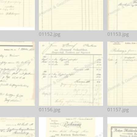
Karnevalistische Filme
Religiöse Filme
Sonstige Filme
01152.jpg
01153.jpg
Nachlässe
01156.jpg
01157.jpg