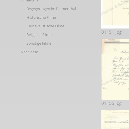
Filmarchiv
Begegnungen im Blumenthal
Historische Filme
Karnevalistische Filme
01151.jpg
Religiöse Filme
Sonstige Filme
Nachlässe
01155.jpg