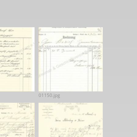
01150.jpg
 2. Weltkrieg
hal