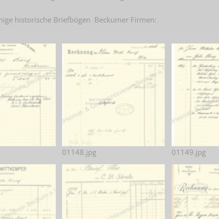
Plakate
Jüdischer Friedhof
nige historische Briefbögen Beckumer Firmen:
Postkarten
Steinkisten Gräber
öffentliche Gebäude
Fürstengrab
Prudentiaschule
Denkmal-Liste A
Strassen
Denkmal-Liste B
Totenzettel
Denkmal-Liste C
Totenzettel Bürger
Denkmal_Liste weitere
Totenzettel Soldaten
Denkmal-Liste Naturdenkmal
01148.jpg
01149.jpg
Gefallenen und Vermißte
Filmarchiv
Begegnungen im Blument
Historische Filme