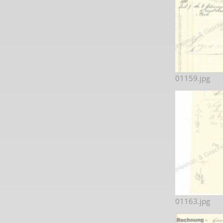
01159.jpg
01163.jpg