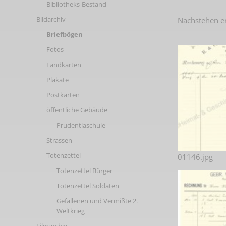
Bibliotheks-Bestand
Links
Bildarchiv
Nachstehen e
Briefbögen
Fotos
Landkarten
Plakate
Postkarten
öffentliche Gebäude
Prudentiaschule
Strassen
Totenzettel
01146.jpg
Totenzettel Bürger
Totenzettel Soldaten
Gefallenen und Vermißte 2.
Weltkrieg