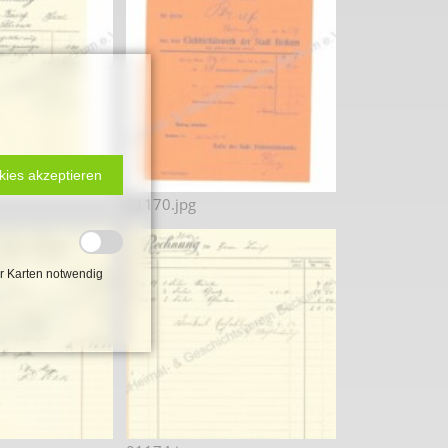
kies akzeptieren
01170.jpg
r Karten notwendig