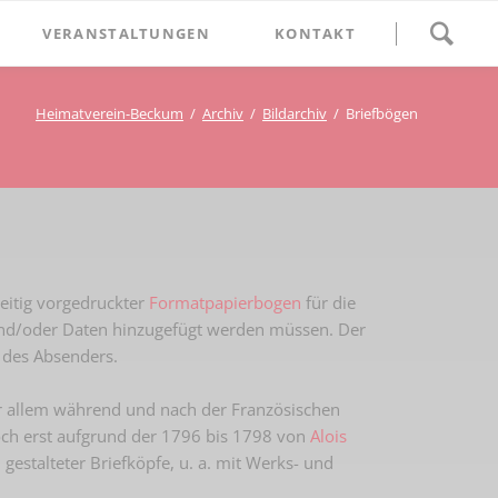
Navigation
VERANSTALTUNGEN
KONTAKT
überspringen
BETHLEHEM im Blumenthal
Heimatverein-Beckum
Archiv
Bildarchiv
Briefbögen
Geschichten
Begegnung im Blumenthal
eschichtsverein Beckum
Schätze
Vortrag im Blumenthal
nmal
ichte
seitig vorgedruckter
Formatpapierbogen
für die
 und/oder Daten hinzugefügt werden müssen. Der
des Absenders.
Vor allem während und nach der Französischen
doch erst aufgrund der 1796 bis 1798 von
Alois
 gestalteter Briefköpfe, u. a. mit Werks- und