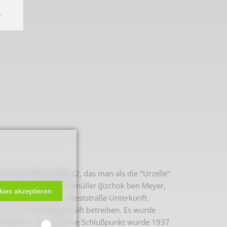
 2. Weltkrieg
en Haus Weststraße 42, das man als die "Urzelle"
ter Isaac Meyer Windmüller (Jizchok ben Meyer,
kies akzeptieren
 diesem Haus an der Weststraße Unterkunft.
hal
rt sein Handelsgeschäft betreiben. Es wurde
lienbesitz. Der tragische Schlußpunkt wurde 1937