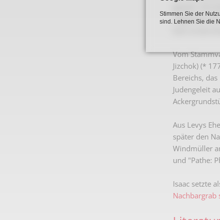
gesetzt. Die 
Stimmen Sie der Nutzu
angesichts de
sind. Lehnen Sie die 
kam es bei ei
Vom Stammvat
Jizchok) (* 1
Bereichs, das
Judengeleit a
Ackergrundst
Aus Levys Ehe
später den Na
Windmüller am
und "Pathe: Ph
Isaac setzte 
Nachbargrab s