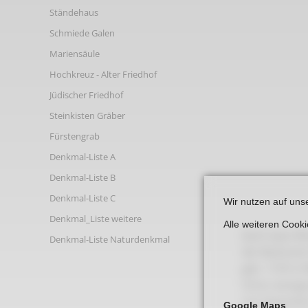
Links
Ständehaus
Schmiede Galen
Mariensäule
Hochkreuz - Alter Friedhof
Jüdischer Friedhof
Steinkisten Gräber
Fürstengrab
Denkmal-Liste A
Denkmal-Liste B
Denkmal-Liste C
Wir nutzen auf uns
Denkmal_Liste weitere
Alle weiteren Cook
Auch Isaac Wi
Denkmal-Liste Naturdenkmal
der Beckumer 
geb. 1729 in 
Schon wenige 
von Generatio
Google Maps