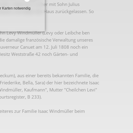
ller, hatte kurz vorher mit Sohn Julius
r Karten notwendig
lassen und dabei das Haus zurückgelassen. So
hn Levy Windmüller (Levy oder Leibche ben
die damalige französische Verwaltung unseres
ouverneur Canuet am 12. Juli 1808 noch ein
 Besitz Weststraße 42 noch Gärten- und
eckum), aus einer bereits bekannten Familie, die
iederike, Bella, Sara) der hier bezeichnete Isaac
Windmüller, Kaufmann", Mutter "Cheilchen Levi"
urtsregister, B 233).
Weiteres zur Familie Isaac Windmüller beim