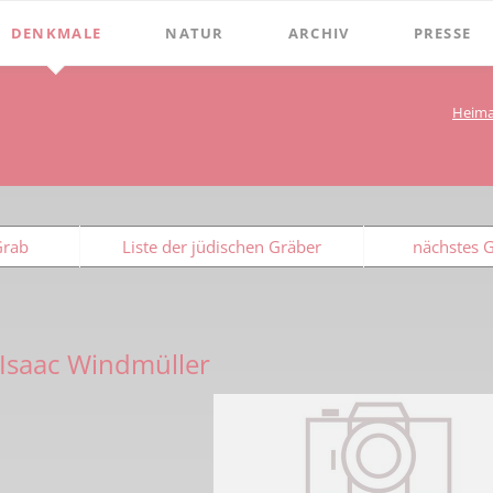
DENKMALE
NATUR
ARCHIV
PRESSE
Stephanus-Kirche
Grenzen
Bibliothek
Chroniken
Heima
Online Bücher
Hist. Rathaus
Bauerschaften
Beckumer 
100 Jahre Heimat- und G
Holter
Domitorium
Beckumer 
BECKUMER STADTDINGE
Wasserläufe
1
Wehrturm
Ich war ei
Grab
Liste der jüdischen Gräber
nächstes 
Bibliotheks-Systematik
Baum des Jahres
Köttings Mühle
Presse-Ber
Bibliotheks-Bestand
Windmühle
Bildarchiv
Ständehaus
Isaac Windmüller
Briefbögen
Schmiede Galen
Fotos
Mariensäule
Landkarten
Hochkreuz - Alter Friedhof