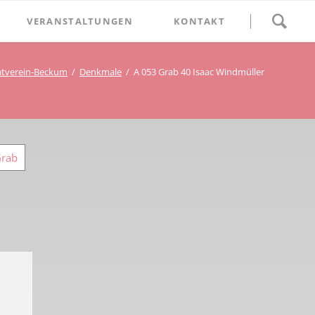
Navigation
VERANSTALTUNGEN
KONTAKT
überspringen
BETHLEHEM im Blumenthal
tverein-Beckum
Denkmale
A 053 Grab 40 Isaac Windmüller
Geschichten
Begegnung im Blumenthal
eschichtsverein Beckum
Schätze
Vortrag im Blumenthal
nmal
Grab
ichte