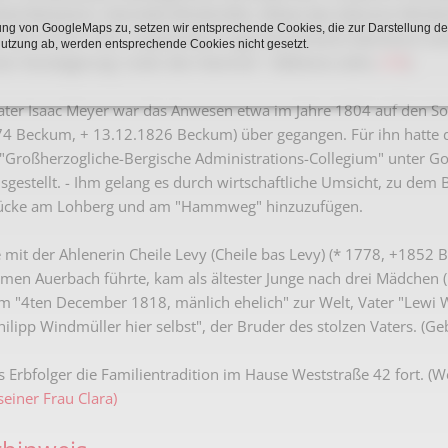
letzte Besitzerin, Henriette Windmüller, Witwe des Salomon Windmü
Karnevalistische Filme
ng von GoogleMaps zu, setzen wir entsprechende Cookies, die zur Darstellung de
r sich immer mehr zuspitzenden Lage Deutschland überstürzt ver
Nutzung ab, werden entsprechende Cookies nicht gesetzt.
Religiöse Filme
ner Versteigerung "unter den Hammer". (Näheres siehe.
(19)
).
Sonstige Filme
er Isaac Meyer war das Anwesen etwa im Jahre 1804 auf den So
774 Beckum, + 13.12.1826 Beckum) über gegangen. Für ihn hatte 
Nachlässe
 "Großherzogliche-Bergische Administrations-Collegium" unter G
usgestellt. - Ihm gelang es durch wirtschaftliche Umsicht, zu dem
ücke am Lohberg und am "Hammweg" hinzuzufügen.
 mit der Ahlenerin Cheile Levy (Cheile bas Levy) (* 1778, +1852 B
men Auerbach führte, kam als ältester Junge nach drei Mädchen (Fr
 "4ten December 1818, mänlich ehelich" zur Welt, Vater "Lewi 
ilipp Windmüller hier selbst", der Bruder des stolzen Vaters. (Geb
als Erbfolger die Familientradition im Hause Weststraße 42 fort. (
einer Frau Clara)