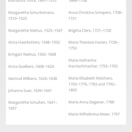
Katharina Torck, 1491–1510
1664–1708
Margaretha Schurkemans,
Anna Christina Schepers, 1708–
1510–1525
1721
Margarethe Niehus, 1525–1547
Brigitta Clerx, 1721–1728
Anna Haerkotters, 1548–1592
Maria Theresia Hanen, 1728–
1753
Ermgart Niehus, 1592–1608
Maria Katharina
Harnischmacher, 1753–1765
Anna Guelkers, 1608–1624
Maria Elisabeth Melchers,
Gertrud Wilkens, 1624–1638
1765–1776, 1783 und 1792–
1803
Johanna Suer, 1639–1641
Maria Anna Degener, 1788
Margarethe Schulten, 1641–
1657
Maria Wilhelmina Meier, 1797