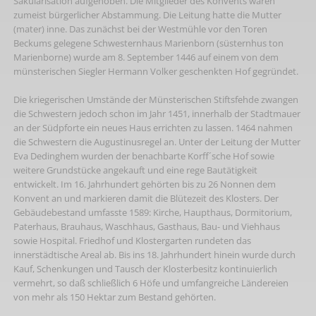
Säkularisation aufgehoben. Die Mitglieder des Konvents waren
zumeist bürgerlicher Abstammung. Die Leitung hatte die Mutter
(mater) inne. Das zunächst bei der Westmühle vor den Toren
Beckums gelegene Schwesternhaus Marienborn (süsternhus ton
Marienborne) wurde am 8. September 1446 auf einem von dem
münsterischen Siegler Hermann Volker geschenkten Hof gegründet.
Die kriegerischen Umstände der Münsterischen Stiftsfehde zwangen
die Schwestern jedoch schon im Jahr 1451, innerhalb der Stadtmauer
an der Südpforte ein neues Haus errichten zu lassen. 1464 nahmen
die Schwestern die Augustinusregel an. Unter der Leitung der Mutter
Eva Dedinghem wurden der benachbarte Korff´sche Hof sowie
weitere Grundstücke angekauft und eine rege Bautätigkeit
entwickelt. Im 16. Jahrhundert gehörten bis zu 26 Nonnen dem
Konvent an und markieren damit die Blütezeit des Klosters. Der
Gebäudebestand umfasste 1589: Kirche, Haupthaus, Dormitorium,
Paterhaus, Brauhaus, Waschhaus, Gasthaus, Bau- und Viehhaus
sowie Hospital. Friedhof und Klostergarten rundeten das
innerstädtische Areal ab. Bis ins 18. Jahrhundert hinein wurde durch
Kauf, Schenkungen und Tausch der Klosterbesitz kontinuierlich
vermehrt, so daß schließlich 6 Höfe und umfangreiche Ländereien
von mehr als 150 Hektar zum Bestand gehörten.