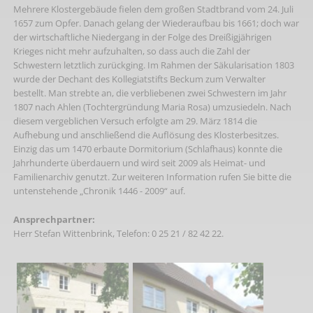
Mehrere Klostergebäude fielen dem großen Stadtbrand vom 24. Juli
1657 zum Opfer. Danach gelang der Wiederaufbau bis 1661; doch war
der wirtschaftliche Niedergang in der Folge des Dreißigjährigen
Krieges nicht mehr aufzuhalten, so dass auch die Zahl der
Schwestern letztlich zurückging. Im Rahmen der Säkularisation 1803
wurde der Dechant des Kollegiatstifts Beckum zum Verwalter
bestellt. Man strebte an, die verbliebenen zwei Schwestern im Jahr
1807 nach Ahlen (Tochtergründung Maria Rosa) umzusiedeln. Nach
diesem vergeblichen Versuch erfolgte am 29. März 1814 die
Aufhebung und anschließend die Auflösung des Klosterbesitzes.
Einzig das um 1470 erbaute Dormitorium (Schlafhaus) konnte die
Jahrhunderte überdauern und wird seit 2009 als Heimat- und
Familienarchiv genutzt. Zur weiteren Information rufen Sie bitte die
untenstehende „Chronik 1446 - 2009“ auf.
Ansprechpartner:
Herr Stefan Wittenbrink, Telefon: 0 25 21 / 82 42 22.