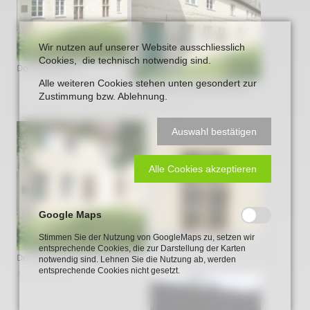
Wir nutzen auf unserer Website ausschliesslich
Cookies, die technisch notwendig sind.
Dormitorium 4
Alle weiteren Cookies stehen unten gesondert zur
Dormitorium Aussenansicht 1
Zustimmung bzw. Ablehnung.
Aussenansicht
Auswahl bestätigen
Alle Cookies akzeptieren
Google Maps
Stimmen Sie der Nutzung von GoogleMaps zu, setzen wir
Dormitorium_Fenster
entsprechende Cookies, die zur Darstellung der Karten
Fenster im Dormitorium
Dormitorium Aussenansicht 2
notwendig sind. Lehnen Sie die Nutzung ab, werden
entsprechende Cookies nicht gesetzt.
Aussenansicht