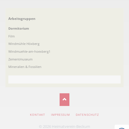
Navigation
Arbeitsgruppen
überspringen
Dormitorium
Film
Windmühle Höxberg
Windmuehle-am-hoexberg1
Zementmuseum
Mineralien & Fossilien
NAVIGATION
KONTAKT
IMPRESSUM
DATENSCHUTZ
ÜBERSPRINGEN
© 2026 Heimatverein-Beckum