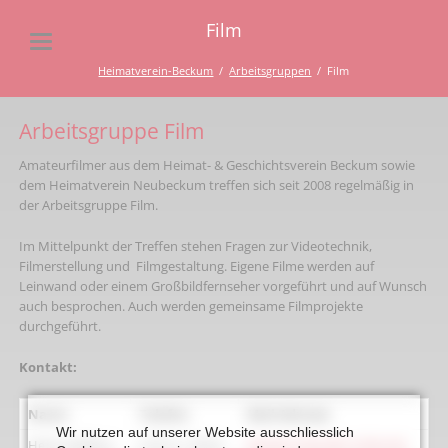
Film
Heimatverein-Beckum
Arbeitsgruppen
Film
Arbeitsgruppe Film
Amateurfilmer aus dem Heimat- & Geschichtsverein Beckum sowie
dem Heimatverein Neubeckum treffen sich seit 2008 regelmäßig in
der Arbeitsgruppe Film.
Im Mittelpunkt der Treffen stehen Fragen zur Videotechnik,
Filmerstellung und Filmgestaltung. Eigene Filme werden auf
Leinwand oder einem Großbildfernseher vorgeführt und auf Wunsch
auch besprochen. Auch werden gemeinsame Filmprojekte
durchgeführt.
Kontakt:
Name
Telefon
Mail-Adresse
Wir nutzen auf unserer Website ausschliesslich
Heinz Steffens
0 25 21 / 38 43
baecker-heinz@t-online.de