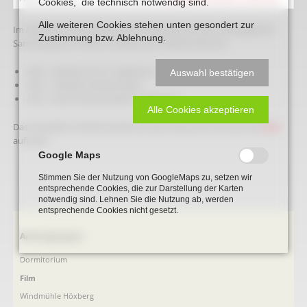
Cookies, die technisch notwendig sind.
Alle weiteren Cookies stehen unten gesondert zur
Im Filmarchiv des Heimatverein befindet sich eine umfangreiche
Zustimmung bzw. Ablehnung.
Sammlung von Filmen zu Beckumer Themen wie z.B.:
2010 - Glocken für St. Stephanus
Auswahl bestätigen
2010 - 100 Jahre Mariensäule
2013 - Das Fürstenschwert zu Beckum
Alle Cookies akzeptieren
Das komplete Inhaltsverzeichniss des Filmarchivs können Sie
hier
aufrufen.
Google Maps
Stimmen Sie der Nutzung von GoogleMaps zu, setzen wir
entsprechende Cookies, die zur Darstellung der Karten
notwendig sind. Lehnen Sie die Nutzung ab, werden
entsprechende Cookies nicht gesetzt.
Navigation
Arbeitsgruppen
überspringen
Dormitorium
Film
Windmühle Höxberg