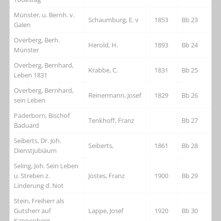
Münster, u. Bernh. v.
Schaumburg, E. v
1853
Bb 23
Galen
Overberg, Berh.
Herold, H.
1893
Bb 24
Münster
Overberg, Bernhard,
Krabbe, C.
1831
Bb 25
Leben 1831
Overberg, Bernhard,
Reinermann, Josef
1829
Bb 26
sein Leben
Paderborn, Bischof
Tenkhoff, Franz
Bb 27
Baduard
Seiberts, Dr. Joh.
Seiberts,
1861
Bb 28
Dienstjubiäum
Seling, Joh. Sein Leben
u. Streben z.
Jostes, Franz
1900
Bb 29
Linderung d. Not
Stein, Freiherr als
Gutsherr auf
Lappe, Josef
1920
Bb 30
Kappenberg