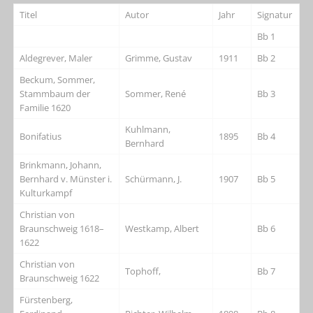
Titel
Autor
Jahr
Signatur
Bb 1
Aldegrever, Maler
Grimme, Gustav
1911
Bb 2
Beckum, Sommer,
Stammbaum der
Sommer, René
Bb 3
Familie 1620
Kuhlmann,
Bonifatius
1895
Bb 4
Bernhard
Brinkmann, Johann,
Bernhard v. Münster i.
Schürmann, J.
1907
Bb 5
Kulturkampf
Christian von
Braunschweig 1618–
Westkamp, Albert
Bb 6
1622
Christian von
Tophoff,
Bb 7
Braunschweig 1622
Fürstenberg,