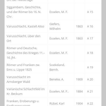
Siggambern, Geschichte,
und der Römer bis 16. N.
Esselen, M. F.
A 15
Chr.
Giefers,
Varusschlacht, Kastell Aliso
1863
A 16
Wilhelm
Varusschlacht, über den
Esselen, M. F.
1863
A 17
Ort
Römer und Deutsche,
Geschichte des Krieges 11.–
Esselen, M. F.
A 18
16. Jht.
Römer und Franken zw.
Soekeland,
A 19
Ems u. Lippe 1825
Bernh.
Varusschlacht im
Beneke, A.
1909
A 20
Arnsberger Wald
Varianische Schlachtfeld im
Esselen, M. F..
1884
A 21
Kr. Beckum
Franken, Eroberungs u.
Rübel, Karl
1904
A 22
Siedlungssystem