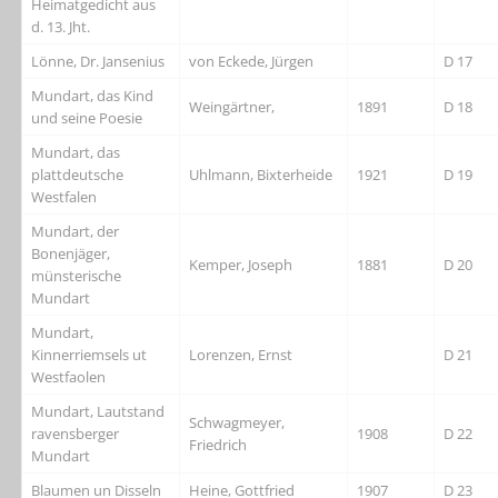
Heimatgedicht aus
d. 13. Jht.
Lönne, Dr. Jansenius
von Eckede, Jürgen
D 17
Mundart, das Kind
Weingärtner,
1891
D 18
und seine Poesie
Mundart, das
plattdeutsche
Uhlmann, Bixterheide
1921
D 19
Westfalen
Mundart, der
Bonenjäger,
Kemper, Joseph
1881
D 20
münsterische
Mundart
Mundart,
Kinnerriemsels ut
Lorenzen, Ernst
D 21
Westfaolen
Mundart, Lautstand
Schwagmeyer,
ravensberger
1908
D 22
Friedrich
Mundart
Blaumen un Disseln
Heine, Gottfried
1907
D 23