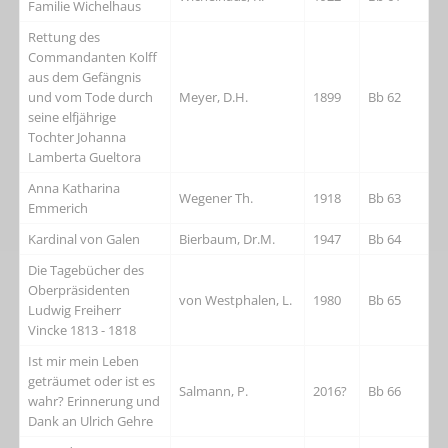
Familie Wichelhaus
Rettung des
Commandanten Kolff
aus dem Gefängnis
und vom Tode durch
Meyer, D.H.
1899
Bb 62
seine elfjährige
Tochter Johanna
Lamberta Gueltora
Anna Katharina
Wegener Th.
1918
Bb 63
Emmerich
Kardinal von Galen
Bierbaum, Dr.M.
1947
Bb 64
Die Tagebücher des
Oberpräsidenten
von Westphalen, L.
1980
Bb 65
Ludwig Freiherr
Vincke 1813 - 1818
Ist mir mein Leben
geträumet oder ist es
Salmann, P.
2016?
Bb 66
wahr? Erinnerung und
Dank an Ulrich Gehre