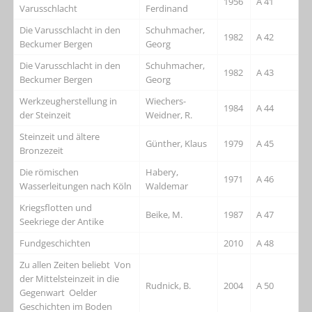
1956
A 41
Varusschlacht
Ferdinand
Die Varusschlacht in den
Schuhmacher,
1982
A 42
Beckumer Bergen
Georg
Die Varusschlacht in den
Schuhmacher,
1982
A 43
Beckumer Bergen
Georg
Werkzeugherstellung in
Wiechers-
1984
A 44
der Steinzeit
Weidner, R.
Steinzeit und ältere
Günther, Klaus
1979
A 45
Bronzezeit
Die römischen
Habery,
1971
A 46
Wasserleitungen nach Köln
Waldemar
Kriegsflotten und
Beike, M.
1987
A 47
Seekriege der Antike
Fundgeschichten
2010
A 48
Zu allen Zeiten beliebt Von
der Mittelsteinzeit in die
Rudnick, B.
2004
A 50
Gegenwart Oelder
Geschichten im Boden