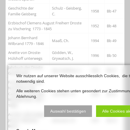
Geschichte der
Schulz - Geisberg,
1958
Bb 47
Familie Geisberg
C.
Erzbischof Clemens August Freiherr Droste
1952
Bb 48
zu Vischering 1773 - 1845
Johann Bernhard
Maaß, Ch.
1994
Bb 49
Wilbrand 1779 - 1846
Anette von Droste-
Gödden, W.,
1996
Bb 50
Hülshoff unterwegs
Grywatsch, J.
Jahrbuch der Droste
Hg: Heselhaus, C.
1962
Bb 51
Gesellschaft
Wir nutzen auf unserer Website ausschliesslich Cookies, die 
notwendig sind.
Familienchronik der
Nachfahren des
Alle weiteren Cookies stehen unten gesondert zur Zustimmun
Caspar Laumeier geb.
Laumeier, CH.
2006
Bb 52
Ablehnung.
Wärdekemper (18o7 -
1886)
Auswahl bestätigen
Alle Cookies a
Auf den Lebenswegen
Johann Sebastian
Neumann, W.
1957
Bb 53
Bachs