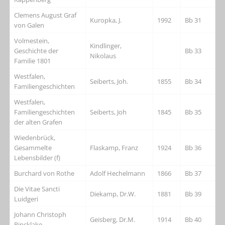
Clemens August Graf
Kuropka, J.
1992
Bb 31
von Galen
Volmestein,
Kindlinger,
Geschichte der
Bb 33
Nikolaus
Familie 1801
Westfalen,
Seiberts, Joh.
1855
Bb 34
Familiengeschichten
Westfalen,
Familiengeschichten
Seiberts, Joh
1845
Bb 35
der alten Grafen
Wiedenbrück,
Gesammelte
Flaskamp, Franz
1924
Bb 36
Lebensbilder (f)
Burchard von Rothe
Adolf Hechelmann
1866
Bb 37
Die Vitae Sancti
Diekamp, Dr.W.
1881
Bb 39
Luidgeri
Johann Christoph
Geisberg, Dr.M.
1914
Bb 40
Rincklake