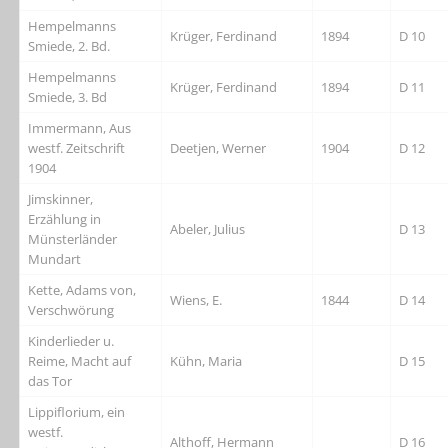
Hempelmanns
Krüger, Ferdinand
1894
D 10
Smiede, 2. Bd.
Hempelmanns
Krüger, Ferdinand
1894
D 11
Smiede, 3. Bd
Immermann, Aus
westf. Zeitschrift
Deetjen, Werner
1904
D 12
1904
Jimskinner,
Erzählung in
Abeler, Julius
D 13
Münsterländer
Mundart
Kette, Adams von,
Wiens, E.
1844
D 14
Verschwörung
Kinderlieder u.
Reime, Macht auf
Kühn, Maria
D 15
das Tor
Lippiflorium, ein
westf.
Althoff, Hermann
D 16