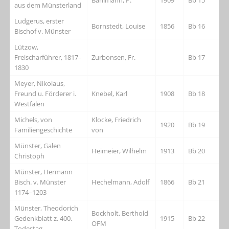
aus dem Münsterland
Ludgerus, erster
Bornstedt, Louise
1856
Bb 16
Bischof v. Münster
Lützow,
Freischarführer, 1817–
Zurbonsen, Fr.
Bb 17
1830
Meyer, Nikolaus,
Freund u. Förderer i.
Knebel, Karl
1908
Bb 18
Westfalen
Michels, von
Klocke, Friedrich
1920
Bb 19
Familiengeschichte
von
Münster, Galen
Heimeier, Wilhelm
1913
Bb 20
Christoph
Münster, Hermann
Bisch. v. Münster
Hechelmann, Adolf
1866
Bb 21
1174–1203
Münster, Theodorich
Bockholt, Berthold
Gedenkblatt z. 400.
1915
Bb 22
OFM
Todestag