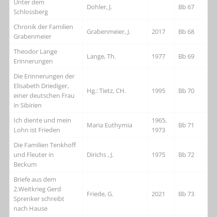
Unter dem
Dohler, J.
Bb 67
Schlossberg
Chronik der Familien
Grabenmeier, J.
2017
Bb 68
Grabenmeier
Theodor Lange
Lange, Th.
1977
Bb 69
Erinnerungen
Die Erinnerungen der
Elisabeth Driediger,
Hg.: Tietz, CH.
1995
Bb 70
einer deutschen Frau
in Sibirien
Ich diente und mein
1965,
Maria Euthymia
Bb 71
Lohn ist Frieden
1973
Die Familien Tenkhoff
und Fleuter in
Dirichs , J.
1975
Bb 72
Beckum
Briefe aus dem
2.Weitkrieg Gerd
Friede, G.
2021
Bb 73
Sprenker schreibt
nach Hause