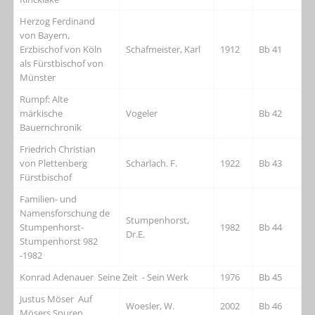
Herzog Ferdinand
von Bayern,
Erzbischof von Köln
Schafmeister, Karl
1912
Bb 41
als Fürstbischof von
Münster
Rumpf: Alte
märkische
Vogeler
Bb 42
Bauernchronik
Friedrich Christian
von Plettenberg
Scharlach. F.
1922
Bb 43
Fürstbischof
Familien- und
Namensforschung de
Stumpenhorst,
Stumpenhorst-
1982
Bb 44
Dr.E.
Stumpenhorst 982
-1982
Konrad Adenauer Seine Zeit - Sein Werk
1976
Bb 45
Justus Möser Auf
Woesler, W.
2002
Bb 46
Mösers Spuren