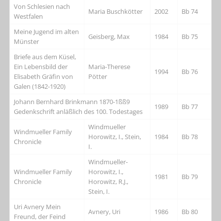
Von Schlesien nach
Maria Buschkötter
2002
Bb 74
Westfalen
Meine Jugend im alten
Geisberg, Max
1984
Bb 75
Münster
Briefe aus dem Küsel,
Ein Lebensbild der
Maria-Therese
1994
Bb 76
Elisabeth Gräfin von
Pötter
Galen (1842-1920)
Johann Bernhard Brinkmann 1870-1ßß9
1989
Bb 77
Gedenkschrift anläßlich des 100. Todestages
Windmueller
Windmueller Family
Horowitz, I., Stein,
1984
Bb 78
Chronicle
I.
Windmueller-
Windmueller Family
Horowitz, I.,
1981
Bb 79
Chronicle
Horowitz, R.J.,
Stein, I.
Uri Avnery Mein
Avnery, Uri
1986
Bb 80
Freund, der Feind