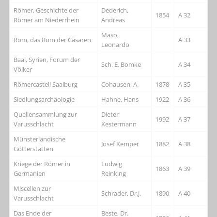
Römer, Geschichte der
Dederich,
1854
A 32
Römer am Niederrhein
Andreas
Maso,
Rom, das Rom der Cäsaren
A 33
Leonardo
Baal, Syrien, Forum der
Sch. E. Bomke
A 34
Völker
Römercastell Saalburg
Cohausen, A.
1878
A 35
Siedlungsarchäologie
Hahne, Hans
1922
A 36
Quellensammlung zur
Dieter
1992
A 37
Varusschlacht
Kestermann
Münsterländische
Josef Kemper
1882
A 38
Götterstätten
Kriege der Römer in
Ludwig
1863
A 39
Germanien
Reinking
Miscellen zur
Schrader, Dr.J.
1890
A 40
Varusschlacht
Das Ende der
Beste, Dr.