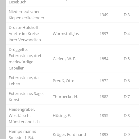
Lesebuch
Niederdeutscher
1949
D 3
Kiepenkerlkalender
Droste-Hülshoff,
Anette im Kreise
Wormstall, Jos
1897
D 4
ihrer Verwandten
Drüggelte,
Externsteine, drei
Giefers, W. E.
1854
D 5
merkwürdige
Capellen
Externsteine, das
Preuß, Otto
1872
D 6
Lehen
Externsteine, Sage,
Thorbecke, H.
1882
D 7
Kunst
Heidengräber,
Westfälisch,
Hüsing, E.
1855
D 8
Münsterländisch
Hempelmanns
Krüger, Ferdinand
1893
D 9
Smiede, 1. Bd.