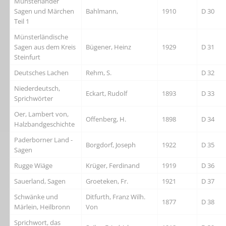
Münsterländer
Sagen und Märchen
Bahlmann,
1910
D 30
Teil 1
Münsterländische
Sagen aus dem Kreis
Bügener, Heinz
1929
D 31
Steinfurt
Deutsches Lachen
Rehm, S.
D 32
Niederdeutsch,
Eckart, Rudolf
1893
D 33
Sprichwörter
Oer, Lambert von,
Offenberg, H.
1898
D 34
Halzbandgeschichte
Paderborner Land -
Borgdorf, Joseph
1922
D 35
Sagen
Rugge Wiäge
Krüger, Ferdinand
1919
D 36
Sauerland, Sagen
Groeteken, Fr.
1921
D 37
Schwänke und
Ditfurth, Franz Wilh.
1877
D 38
Märlein, Heilbronn
Von
Sprichwort, das