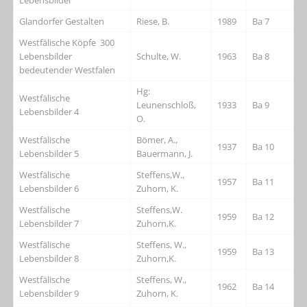
Glandorfer Gestalten
Riese, B.
1989
Ba 7
Westfälische Köpfe 300
Lebensbilder
Schulte, W.
1963
Ba 8
bedeutender Westfalen
Hg:
Westfälische
Leunenschloß,
1933
Ba 9
Lebensbilder 4
O.
Westfälische
Bömer, A.,
1937
Ba 10
Lebensbilder 5
Bauermann, J.
Westfälische
Steffens,W.,
1957
Ba 11
Lebensbilder 6
Zuhorn, K.
Westfälische
Steffens,W.
1959
Ba 12
Lebensbilder 7
Zuhorn,K.
Westfälische
Steffens, W.,
1959
Ba 13
Lebensbilder 8
Zuhorn,K.
Westfälische
Steffens, W.,
1962
Ba 14
Lebensbilder 9
Zuhorn, K.