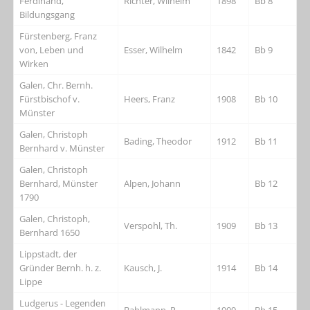
Ferdinand,
Richter, Wilhelm
1898
Bb 8
Bildungsgang
Fürstenberg, Franz
von, Leben und
Esser, Wilhelm
1842
Bb 9
Wirken
Galen, Chr. Bernh.
Fürstbischof v.
Heers, Franz
1908
Bb 10
Münster
Galen, Christoph
Bading, Theodor
1912
Bb 11
Bernhard v. Münster
Galen, Christoph
Bernhard, Münster
Alpen, Johann
Bb 12
1790
Galen, Christoph,
Verspohl, Th.
1909
Bb 13
Bernhard 1650
Lippstadt, der
Gründer Bernh. h. z.
Kausch, J.
1914
Bb 14
Lippe
Ludgerus - Legenden
Bahlmann, P.
1909
Bb 15