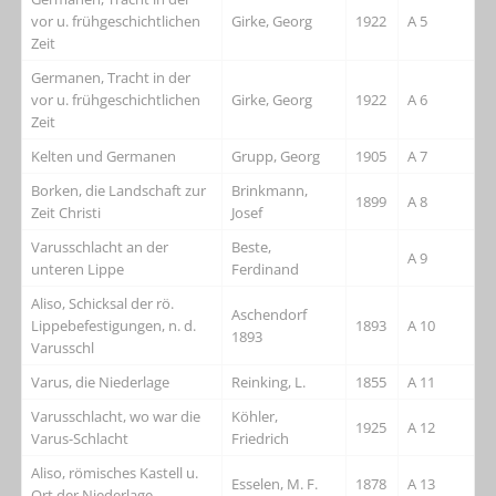
vor u. frühgeschichtlichen
Girke, Georg
1922
A 5
Zeit
Germanen, Tracht in der
vor u. frühgeschichtlichen
Girke, Georg
1922
A 6
Zeit
Kelten und Germanen
Grupp, Georg
1905
A 7
Borken, die Landschaft zur
Brinkmann,
1899
A 8
Zeit Christi
Josef
Varusschlacht an der
Beste,
A 9
unteren Lippe
Ferdinand
Aliso, Schicksal der rö.
Aschendorf
Lippebefestigungen, n. d.
1893
A 10
1893
Varusschl
Varus, die Niederlage
Reinking, L.
1855
A 11
Varusschlacht, wo war die
Köhler,
1925
A 12
Varus-Schlacht
Friedrich
Aliso, römisches Kastell u.
Esselen, M. F.
1878
A 13
Ort der Niederlage