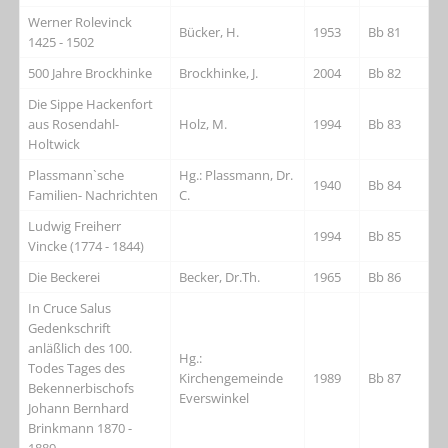
Werner Rolevinck
Bücker, H.
1953
Bb 81
1425 - 1502
500 Jahre Brockhinke
Brockhinke, J.
2004
Bb 82
Die Sippe Hackenfort
aus Rosendahl-
Holz, M.
1994
Bb 83
Holtwick
Plassmann`sche
Hg.: Plassmann, Dr.
1940
Bb 84
Familien- Nachrichten
C.
Ludwig Freiherr
1994
Bb 85
Vincke (1774 - 1844)
Die Beckerei
Becker, Dr.Th.
1965
Bb 86
In Cruce Salus
Gedenkschrift
anläßlich des 100.
Hg.:
Todes Tages des
Kirchengemeinde
1989
Bb 87
Bekennerbischofs
Everswinkel
Johann Bernhard
Brinkmann 1870 -
1889