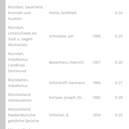
Mundart, Sauerland,
Krümeln und
Heine, Gottfried
D 24
Kuatten
Mundart,
Unterschiede zw.
Schmelzer, Joh.
1906
D 25
Südl. u. siegerl.
Wortschatz
Mundart,
Vokalismus
Beisenherz, Heinrich
1907
D 26
Landkreis
Dortmund
Mundarten,
Schönhoff, Hermann
1906
D 27
Vokalismus
Münsterland,
Kemper, Joseph, Dr.
1882
D 28
Götterstätten
Münsterland,
Niederdeutsche
Hölscher, B.
1854
D 29
geistliche Sprüche