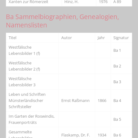
Xanten zur Römerzeit
Hinz, H.
1976
A 89
Ba Sammelbiographien, Genealogien,
Namenslisten
Titel
Autor
Jahr
Signatur
Westfälische
Ba 1
Lebensbilder 1 (f)
Westfälische
Ba 2
Lebensbilder 2 (f)
Westfälische
Ba 3
Lebensbilder 3
Leben und Schriften
Münsterländischer
Ernst Raßmann
1866
Ba 4
Schriftsteller
Im Garten der Roswindis,
Ba 5
Frauenporträts
Gesammelte
Flaskamp, Dr. F.
1934
Ba 6
Lebensbilder