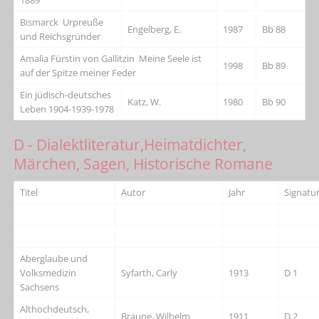
Bismarck Urpreuße
Engelberg, E.
1987
Bb 88
und Reichsgründer
Amalia Fürstin von Gallitzin Meine Seele ist
1998
Bb 89
auf der Spitze meiner Feder
Ein jüdisch-deutsches
Katz, W.
1980
Bb 90
Leben 1904-1939-1978
D - Dialektliteratur,Heimatdichter,
Märchen, Sagen, Historische Romane
Titel
Autor
Jahr
Signatu
Aberglaube und
Volksmedizin
Syfarth, Carly
1913
D 1
Sachsens
Althochdeutsch,
Braune, Wilhelm
1911
D 2