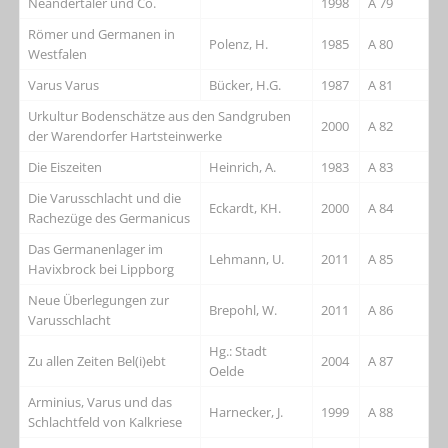
Neandertaler und Co.
1998
A 79
Römer und Germanen in
Polenz, H.
1985
A 80
Westfalen
Varus Varus
Bücker, H.G.
1987
A 81
Urkultur Bodenschätze aus den Sandgruben
2000
A 82
der Warendorfer Hartsteinwerke
Die Eiszeiten
Heinrich, A.
1983
A 83
Die Varusschlacht und die
Eckardt, KH.
2000
A 84
Rachezüge des Germanicus
Das Germanenlager im
Lehmann, U.
2011
A 85
Havixbrock bei Lippborg
Neue Überlegungen zur
Brepohl, W.
2011
A 86
Varusschlacht
Hg.: Stadt
Zu allen Zeiten Bel(i)ebt
2004
A 87
Oelde
Arminius, Varus und das
Harnecker, J.
1999
A 88
Schlachtfeld von Kalkriese