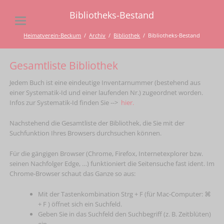
Bibliotheks-Bestand
Heimatverein-Beckum
Archiv
Bibliothek
Bibliotheks-Bestand
Gesamtliste Bibliothek
Jedem Buch ist eine eindeutige Inventarnummer (bestehend aus
einer Systematik-Id und einer laufenden Nr.) zugeordnet worden.
Infos zur Systematik-Id finden Sie -->
hier.
Nachstehend die Gesamtliste der Bibliothek, die Sie mit der
Suchfunktion Ihres Browsers durchsuchen können.
Für die gängigen Browser (Chrome, Firefox, Internetexplorer bzw.
seinen Nachfolger Edge, …) funktioniert die Seitensuche fast ident. Im
Chrome-Browser schaut das Ganze so aus:
Mit der Tastenkombination Strg + F (für Mac-Computer: ⌘
+ F ) öffnet sich ein Suchfeld.
Geben Sie in das Suchfeld den Suchbegriff (z. B. Zeitblüten)
ein.