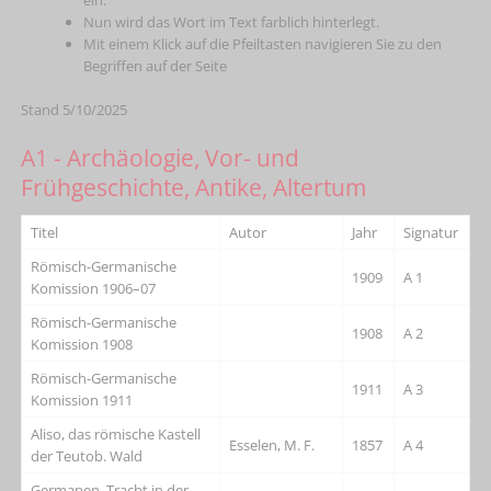
Nun wird das Wort im Text farblich hinterlegt.
Mit einem Klick auf die Pfeiltasten navigieren Sie zu den
Begriffen auf der Seite
Stand 5/10/2025
A1 - Archäologie, Vor- und
Frühgeschichte, Antike, Altertum
Titel
Autor
Jahr
Signatur
Römisch-Germanische
1909
A 1
Komission 1906–07
Römisch-Germanische
1908
A 2
Komission 1908
Römisch-Germanische
1911
A 3
Komission 1911
Aliso, das römische Kastell
Esselen, M. F.
1857
A 4
der Teutob. Wald
Germanen, Tracht in der