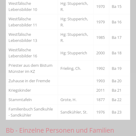
Westfälische
Hg: Stupperich,
1970
Ba 15
Lebensbilder 10
R.
Westfälische
Hg: Stupperich,
1979
Ba 16
Lebensbilder 11
R.
Westfälische
Hg: Stupperich,
1985
Ba 17
Lebensbilder 13
R.
Westfälische
Hg: Stupperich
2000
Ba 18
Lebensbilder 16
Priester aus dem Bistum
Frieling, Ch.
1992
Ba 19
Münster im KZ
Zuhause in der Fremde
1993
Ba 20
Kriegskinder
2011
Ba 21
Stammtafeln
Grote, H.
1877
Ba 22
Familienbuch Sandkuhle
Sandkühler, St.
1976
Ba 23
- Sandkühler
Bb - Einzelne Personen und Familien