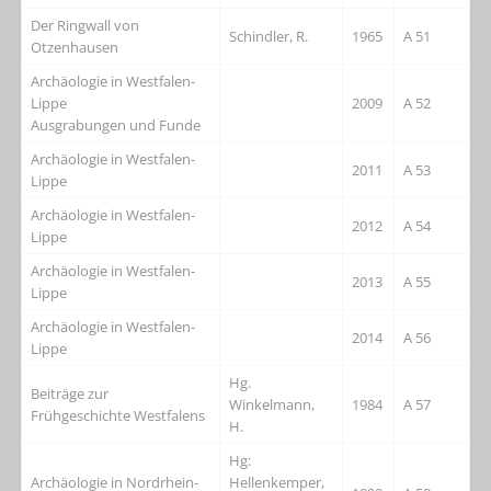
Der Ringwall von
Schindler, R.
1965
A 51
Otzenhausen
Archäologie in Westfalen-
Lippe
2009
A 52
Ausgrabungen und Funde
Archäologie in Westfalen-
2011
A 53
Lippe
Archäologie in Westfalen-
2012
A 54
Lippe
Archäologie in Westfalen-
2013
A 55
Lippe
Archäologie in Westfalen-
2014
A 56
Lippe
Hg.
Beiträge zur
Winkelmann,
1984
A 57
Frühgeschichte Westfalens
H.
Hg:
Archäologie in Nordrhein-
Hellenkemper,