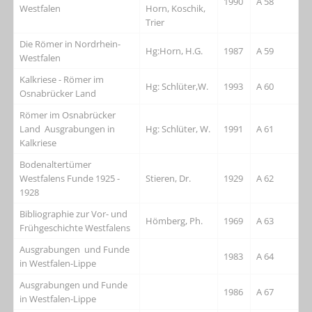
1990
A 58
Westfalen
Horn, Koschik,
Trier
Die Römer in Nordrhein-
Hg:Horn, H.G.
1987
A 59
Westfalen
Kalkriese - Römer im
Hg: Schlüter,W.
1993
A 60
Osnabrücker Land
Römer im Osnabrücker
Land Ausgrabungen in
Hg: Schlüter, W.
1991
A 61
Kalkriese
Bodenaltertümer
Westfalens Funde 1925 -
Stieren, Dr.
1929
A 62
1928
Bibliographie zur Vor- und
Hömberg, Ph.
1969
A 63
Frühgeschichte Westfalens
Ausgrabungen und Funde
1983
A 64
in Westfalen-Lippe
Ausgrabungen und Funde
1986
A 67
in Westfalen-Lippe