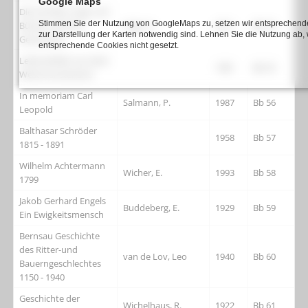
Google Maps
Die Familien Vogt und
Stimmen Sie der Nutzung von GoogleMaps zu, setzen wir entsprechende
Bücker und ihre
Vogt, H.
2011
Bb 54
zur Darstellung der Karten notwendig sind. Lehnen Sie die Nutzung ab,
Geschichte
entsprechende Cookies nicht gesetzt.
Lebensbilder aus dem
1981
Bb 55
Westmünsterland
In memoriam Carl
Salmann, P.
1987
Bb 56
Leopold
Balthasar Schröder
1958
Bb 57
1815 - 1891
Wilhelm Achtermann
Wicher, E.
1993
Bb 58
1799
Jakob Gerhard Engels
Buddeberg, E.
1929
Bb 59
Ein Ewigkeitsmensch
Bernsau Geschichte
des Ritter-und
van de Lov, Leo
1940
Bb 60
Bauerngeschlechtes
1150 - 1940
Geschichte der
Wichelhaus, R.
1922
Bb 61