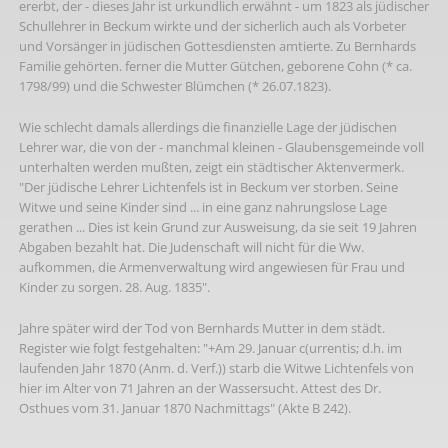
ererbt, der - dieses Jahr ist urkundlich erwähnt - um 1823 als jüdischer
Schullehrer in Beckum wirkte und der sicherlich auch als Vorbeter
und Vorsänger in jüdischen Gottesdiensten amtierte. Zu Bernhards
Familie gehörten. ferner die Mutter Gütchen, geborene Cohn (* ca.
1798/99) und die Schwester Blümchen (* 26.07.1823).
Wie schlecht damals allerdings die finanzielle Lage der jüdischen
Lehrer war, die von der - manchmal kleinen - Glaubensgemeinde voll
unterhalten werden mußten, zeigt ein städtischer Aktenvermerk.
"Der jüdische Lehrer Lichtenfels ist in Beckum ver storben. Seine
Witwe und seine Kinder sind ... in eine ganz nahrungslose Lage
gerathen ... Dies ist kein Grund zur Ausweisung, da sie seit 19 Jahren
Abgaben bezahlt hat. Die Judenschaft will nicht für die Ww.
aufkommen, die Armenverwaltung wird angewiesen für Frau und
Kinder zu sorgen. 28. Aug. 1835".
Jahre später wird der Tod von Bernhards Mutter in dem städt.
Register wie folgt festgehalten: "+Am 29. Januar c(urrentis; d.h. im
laufenden Jahr 1870 (Anm. d. Verf.)) starb die Witwe Lichtenfels von
hier im Alter von 71 Jahren an der Wassersucht. Attest des Dr.
Osthues vom 31. Januar 1870 Nachmittags" (Akte B 242).