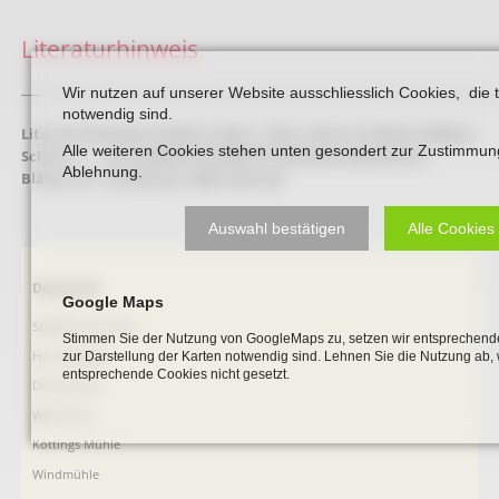
Literaturhinweis
_____________________________________________________________________________________
Wir nutzen auf unserer Website ausschliesslich Cookies, die 
notwendig sind.
Literaturhinweis:
Hubert Lukas: „Hier ruhen in Gottes seligem
Alle weiteren Cookies stehen unten gesondert zur Zustimmun
Schutz …“ – Der jüdische Friedhof in Beckum (Beckumer
Ablehnung.
Blätter Nr. 3), Beckum 1988. Seite 68
Auswahl bestätigen
Alle Cookies
Navigation
Denkmale
Google Maps
überspringen
Stephanus-Kirche
Stimmen Sie der Nutzung von GoogleMaps zu, setzen wir entsprechende
Hist. Rathaus
zur Darstellung der Karten notwendig sind. Lehnen Sie die Nutzung ab,
entsprechende Cookies nicht gesetzt.
Domitorium
Wehrturm
Köttings Mühle
Windmühle