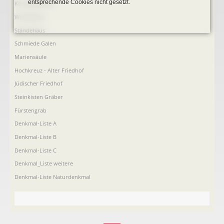
entsprechende Cookies nicht gesetzt.
Köttings Mühle
Windmühle
Ständehaus
Schmiede Galen
Mariensäule
Hochkreuz - Alter Friedhof
Jüdischer Friedhof
Steinkisten Gräber
Fürstengrab
Denkmal-Liste A
Denkmal-Liste B
Denkmal-Liste C
Denkmal_Liste weitere
Denkmal-Liste Naturdenkmal