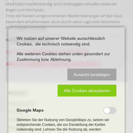
Marktplatz traufenständig und rundbogigen Arkaden sowie ein
Bogen zum Kirchplatz.
Trotz der bereits vorgenommenen Modernisierungen ist das Haus
besonders erhaltensweıt, da es durch seine Lage zwei historische
Platzanlagen verbindet.
Wir nutzen auf unserer Website ausschliesslich
Weitere Informationen:
Cookies, die technisch notwendig sind.
2021_11_13_ Aufwändige Sanierung erforderlich
Alle weiteren Cookies stehen unten gesondert zur
Zustimmung bzw. Ablehnung.
2020_10_01 Stadt plant Ankauf des Hauses Markt 2
Auswahl bestätigen
Alle Cookies akzeptieren
Navigation
Denkmale
überspringen
Stephanus-Kirche
Google Maps
Hist. Rathaus
Domitorium
Stimmen Sie der Nutzung von GoogleMaps zu, setzen wir
entsprechende Cookies, die zur Darstellung der Karten
Wehrturm
notwendig sind. Lehnen Sie die Nutzung ab, werden