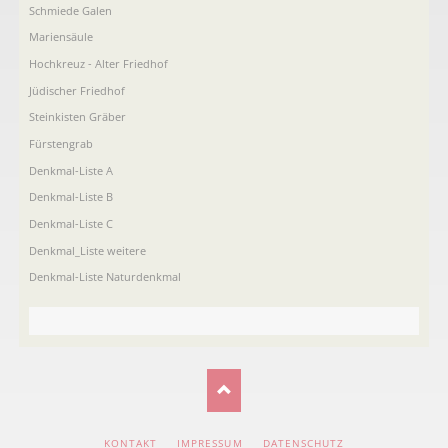
Schmiede Galen
Mariensäule
Hochkreuz - Alter Friedhof
Jüdischer Friedhof
Steinkisten Gräber
Fürstengrab
Denkmal-Liste A
Denkmal-Liste B
Denkmal-Liste C
Denkmal_Liste weitere
Denkmal-Liste Naturdenkmal
NAVIGATION
KONTAKT
IMPRESSUM
DATENSCHUTZ