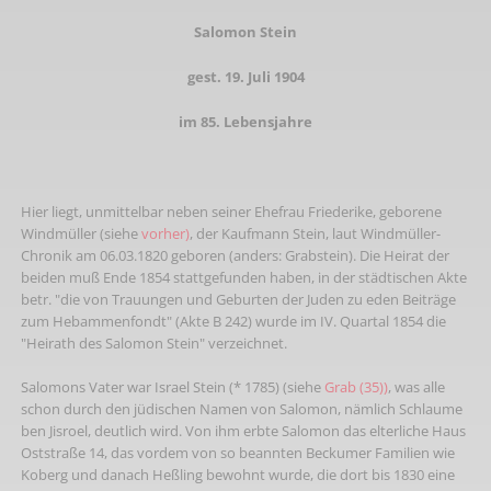
Salomon Stein
gest. 19. Juli 1904
im 85. Lebensjahre
Hier liegt, unmittelbar neben seiner Ehefrau Friederike, geborene
Windmüller (siehe
vorher)
, der Kaufmann Stein, laut Windmüller-
Chronik am 06.03.1820 geboren (anders: Grabstein). Die Heirat der
beiden muß Ende 1854 stattgefunden haben, in der städtischen Akte
betr. "die von Trauungen und Geburten der Juden zu eden Beiträge
zum Hebammenfondt" (Akte B 242) wurde im IV. Quartal 1854 die
"Heirath des Salomon Stein" verzeichnet.
Salomons Vater war Israel Stein (* 1785) (siehe
Grab (35))
, was alle
schon durch den jüdischen Namen von Salomon, nämlich Schlaume
ben Jisroel, deutlich wird. Von ihm erbte Salomon das elterliche Haus
Oststraße 14, das vordem von so beannten Beckumer Familien wie
Koberg und danach Heßling bewohnt wurde, die dort bis 1830 eine