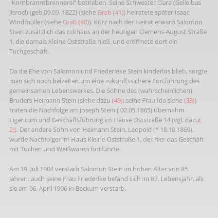
"Kornbranntbrennerei" betrieben. Seine Schwester Clara (Gelle bas
Jisroel) (geb.09.09. 1822) (siehe
Grab (41)
) heiratete später Isaac
Windmüller (siehe
Grab (40)
). Kurz nach der Heirat erwarb Salomon
Stein zusätzlich das Eckhaus an der heutigen Clemens-August Straße
1, die damals Kleine Oststraße hieß, und eröffnete dort ein
Tuchgeschäft.
Da die Ehe von Salomon und Friederieke Stein kinderlos blieb, sorgte
man sich noch beizeiten um eine zukunftssichere Fortführung des
gemeinsamen Lebenswerkes. Die Söhne des (wahrscheinlichen)
Bruders Heimann Stein (siehe dazu
(49)
; seine Frau Ida siehe
(33)
)
traten die Nachfolge an: Joseph Stein ( 02.05.1865) übernahm
Eigentum und Geschäftsführung im Hause Oststraße 14 (vgl. dazu
(
2)
). Der andere Sohn von Heimann Stein, Leopold (* 18.10.1869),
wurde Nachfolger im Haus Kleine Oststraße 1, der hier das Geschäft
mit Tuchen und Weißwaren fortführte.
Am 19. Juli 1904 verstarb Salomon Stein im hohen Alter von 85
Jahren; auch seine Frau Friederike befand sich im 87. Lebensjahr, als
sie am 06. April 1906 in Beckum verstarb.