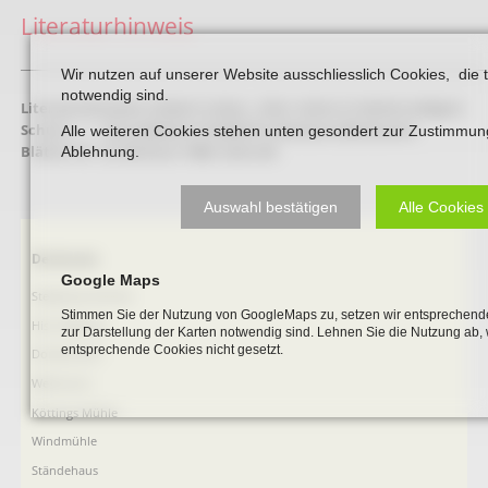
Literaturhinweis
_____________________________________________________________________________________
Wir nutzen auf unserer Website ausschliesslich Cookies, die 
notwendig sind.
Literaturhinweis:
Hubert Lukas: „Hier ruhen in Gottes seligem
Schutz …“ – Der jüdische Friedhof in Beckum (Beckumer
Alle weiteren Cookies stehen unten gesondert zur Zustimmun
Blätter Nr. 3), Beckum 1988. Seite 68
Ablehnung.
Auswahl bestätigen
Alle Cookies
Navigation
Denkmale
überspringen
Google Maps
Stephanus-Kirche
Stimmen Sie der Nutzung von GoogleMaps zu, setzen wir entsprechende
Hist. Rathaus
zur Darstellung der Karten notwendig sind. Lehnen Sie die Nutzung ab,
entsprechende Cookies nicht gesetzt.
Domitorium
Wehrturm
Köttings Mühle
Windmühle
Ständehaus