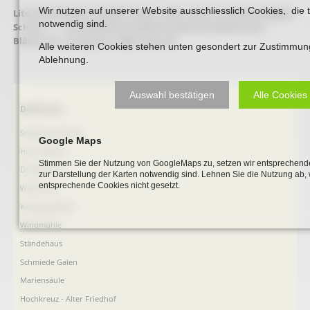
Wir nutzen auf unserer Website ausschliesslich Cookies, die 
Literaturhinweis:
Hubert Lukas: „Hier ruhen in Gottes seligem
notwendig sind.
Schutz …“ – Der jüdische Friedhof in Beckum (Beckumer
Blätter Nr. 3), Beckum 1988. Seite 68
Alle weiteren Cookies stehen unten gesondert zur Zustimmun
Ablehnung.
Auswahl bestätigen
Alle Cookies
Navigation
Denkmale
überspringen
Stephanus-Kirche
Google Maps
Hist. Rathaus
Stimmen Sie der Nutzung von GoogleMaps zu, setzen wir entsprechende
Domitorium
zur Darstellung der Karten notwendig sind. Lehnen Sie die Nutzung ab,
entsprechende Cookies nicht gesetzt.
Wehrturm
Köttings Mühle
Windmühle
Ständehaus
Schmiede Galen
Mariensäule
Hochkreuz - Alter Friedhof