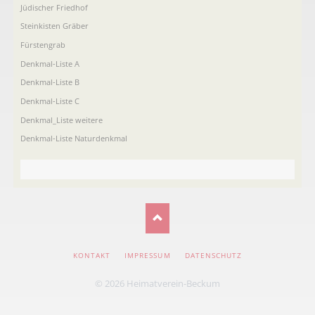
Jüdischer Friedhof
Steinkisten Gräber
Fürstengrab
Denkmal-Liste A
Denkmal-Liste B
Denkmal-Liste C
Denkmal_Liste weitere
Denkmal-Liste Naturdenkmal
NAVIGATION
KONTAKT
IMPRESSUM
DATENSCHUTZ
ÜBERSPRINGEN
© 2026 Heimatverein-Beckum