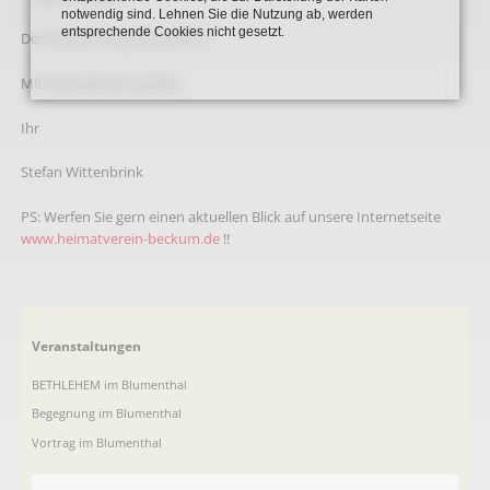
notwendig sind. Lehnen Sie die Nutzung ab, werden
entsprechende Cookies nicht gesetzt.
Der Eintritt ist wie immer frei.
Mit freundlichen Grüßen,
Ihr
Stefan Wittenbrink
PS: Werfen Sie gern einen aktuellen Blick auf unsere Internetseite
www.heimatverein-beckum.de
!!
Navigation
Veranstaltungen
überspringen
BETHLEHEM im Blumenthal
Begegnung im Blumenthal
Vortrag im Blumenthal