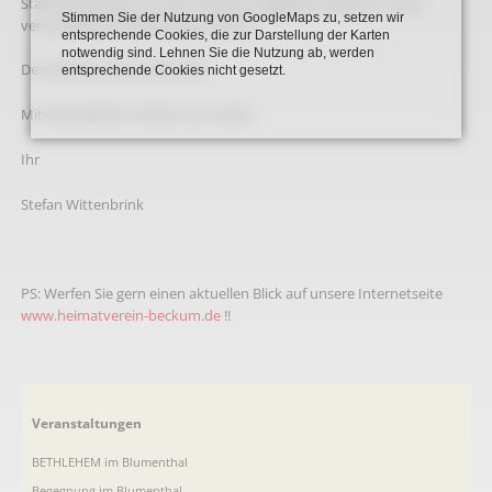
Stadtverwaltung und über 50 Jahre engagiertes Wirken in sehr
Stimmen Sie der Nutzung von GoogleMaps zu, setzen wir
verschiedenen Ehrenämtern zurück.
entsprechende Cookies, die zur Darstellung der Karten
notwendig sind. Lehnen Sie die Nutzung ab, werden
Der Eintritt ist wie immer frei.
entsprechende Cookies nicht gesetzt.
Mit freundlichen Grüßen aus Holter,
Ihr
Stefan Wittenbrink
PS: Werfen Sie gern einen aktuellen Blick auf unsere Internetseite
www.heimatverein-beckum.de
!!
Navigation
Veranstaltungen
überspringen
BETHLEHEM im Blumenthal
Begegnung im Blumenthal