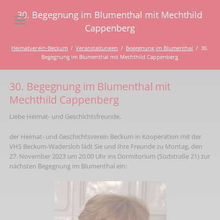
30. Begegnung im Blumenthal mit Mechthild
Cappenberg
Heimatverein-Beckum
Veranstaltungen
Begegnung im Blumenthal
30.
Begegnung im Blumenthal mit Mechthild Cappenberg
30. Begegnung im Blumenthal mit
Mechthild Cappenberg
Liebe Heimat- und Geschichtsfreunde,
der Heimat- und Geschichtsverein Beckum in Kooperation mit der
VHS Beckum-Wadersloh lädt Sie und Ihre Freunde zu Montag, den
27. November 2023 um 20.00 Uhr ins Dormitorium (Südstraße 21) zur
nächsten Begegnung im Blumenthal ein: