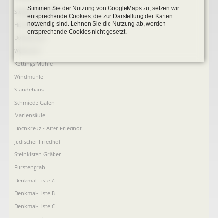
überspringen
Stimmen Sie der Nutzung von GoogleMaps zu, setzen wir
Stephanus-Kirche
entsprechende Cookies, die zur Darstellung der Karten
notwendig sind. Lehnen Sie die Nutzung ab, werden
Hist. Rathaus
entsprechende Cookies nicht gesetzt.
Domitorium
Wehrturm
Köttings Mühle
Windmühle
Ständehaus
Schmiede Galen
Mariensäule
Hochkreuz - Alter Friedhof
Jüdischer Friedhof
Steinkisten Gräber
Fürstengrab
Denkmal-Liste A
Denkmal-Liste B
Denkmal-Liste C