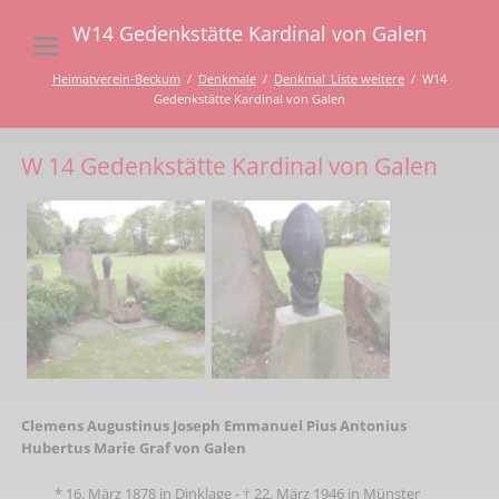
W14 Gedenkstätte Kardinal von Galen
Heimatverein-Beckum
Denkmale
Denkmal_Liste weitere
W14
Gedenkstätte Kardinal von Galen
W 14 Gedenkstätte Kardinal von Galen
Clemens Augustinus Joseph Emmanuel Pius Antonius
Hubertus Marie Graf von Galen
* 16. März 1878 in Dinklage - † 22. März 1946 in Münster