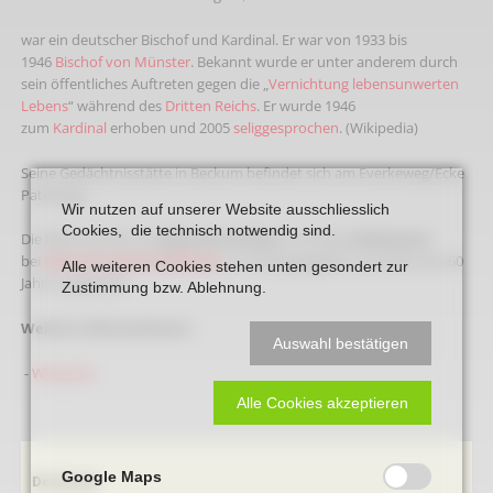
war ein deutscher Bischof und Kardinal. Er war von 1933 bis
1946
Bischof von Münster
. Bekannt wurde er unter anderem durch
sein öffentliches Auftreten gegen die „
Vernichtung lebensunwerten
Lebens
“ während des
Dritten Reichs
. Er wurde 1946
zum
Kardinal
erhoben und 2005
seliggesprochen
. (Wikipedia)
Seine Gedächtnisstätte in Beckum befindet sich am Everkeweg/Ecke
Paterweg.
Wir nutzen auf unserer Website ausschliesslich
Cookies, die technisch notwendig sind.
Die Büste wurde von
Johannes Greiwe
und Georg
Rottmann
bei
Heinrich Gerhard Bücker
in Auftrag gegeben und Mitte der 60
Alle weiteren Cookies stehen unten gesondert zur
Jahre aufgestellt.
Zustimmung bzw. Ablehnung.
Weitere Informationen:
Auswahl bestätigen
-
Wikipedia
Alle Cookies akzeptieren
Google Maps
Navigation
Denkmale