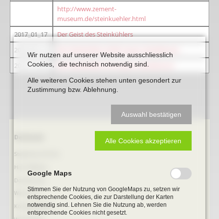
http://www.zement-
museum.de/steinkuehler.html
2017_01_17
Der Geist des Steinkühlers
2018_05_16
Der Steinkühler erhält neuen Henkelmann
Wir nutzen auf unserer Website ausschliesslich
Cookies, die technisch notwendig sind.
2018_10_02
Der Steinkühler mit neuem Henkelmann
Alle weiteren Cookies stehen unten gesondert zur
Zustimmung bzw. Ablehnung.
Auswahl bestätigen
Navigation
Denkmale
Alle Cookies akzeptieren
überspringen
Stephanus-Kirche
Hist. Rathaus
Google Maps
Domitorium
Stimmen Sie der Nutzung von GoogleMaps zu, setzen wir
Wehrturm
entsprechende Cookies, die zur Darstellung der Karten
notwendig sind. Lehnen Sie die Nutzung ab, werden
Köttings Mühle
entsprechende Cookies nicht gesetzt.