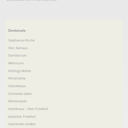
Navigation
Denkmale
überspringen
Stephanus-Kirche
Hist. Rathaus
Domitorium
Wehrturm
Köttings Mühle
Windmühle
Ständehaus
Schmiede Galen
Mariensäule
Hochkreuz - Alter Friedhof
Jüdischer Friedhof
Steinkisten Gräber