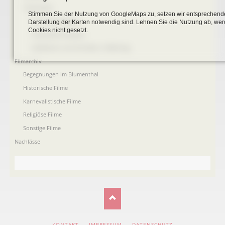
Totenzettel
Stimmen Sie der Nutzung von GoogleMaps zu, setzen wir entsprechende
Totenzettel Bürger
Darstellung der Karten notwendig sind. Lehnen Sie die Nutzung ab, w
Cookies nicht gesetzt.
Totenzettel Soldaten
Gefallenen und Vermißte 2. Weltkrieg
Filmarchiv
Begegnungen im Blumenthal
Historische Filme
Karnevalistische Filme
Religiöse Filme
Sonstige Filme
Nachlässe
NAVIGATION
KONTAKT
IMPRESSUM
DATENSCHUTZ