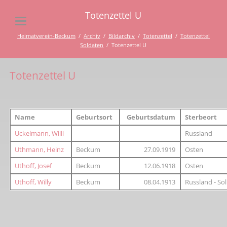
Totenzettel U
Heimatverein-Beckum
Archiv
Bildarchiv
Totenzettel
Totenzettel
Soldaten
Totenzettel U
Totenzettel U
Name
Geburtsort
Geburtsdatum
Sterbeort
Uckelmann, Willi
Russland
Uthmann, Heinz
Beckum
27.09.1919
Osten
Uthoff, Josef
Beckum
12.06.1918
Osten
Uthoff, Willy
Beckum
08.04.1913
Russland - So