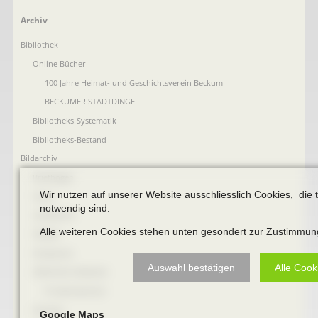
Navigation
Archiv
überspringen
Bibliothek
Online Bücher
100 Jahre Heimat- und Geschichtsverein Beckum
BECKUMER STADTDINGE
Bibliotheks-Systematik
Bibliotheks-Bestand
Bildarchiv
Briefbögen
Wir nutzen auf unserer Website ausschliesslich Cookies, die 
Fotos
notwendig sind.
Landkarten
Alle weiteren Cookies stehen unten gesondert zur Zustimmun
Plakate
Postkarten
Auswahl bestätigen
Alle Cook
öffentliche Gebäude
Prudentiaschule
Strassen
Google Maps