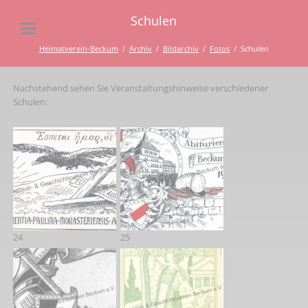
Schulen
Heimatverein-Beckum
Archiv
Bildarchiv
Fotos
Schulen
Nachstehend sehen Sie Veranstaltungshinweise verschiedener
Schulen:
24
25