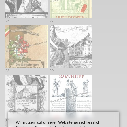
26
27
28
29
32
98
Wir nutzen auf unserer Website ausschliesslich