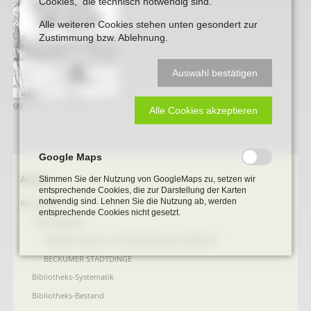
Cookies, die technisch notwendig sind.
Alle weiteren Cookies stehen unten gesondert zur
Zustimmung bzw. Ablehnung.
Auswahl bestätigen
99
Alle Cookies akzeptieren
Google Maps
Navigation
Archiv
Stimmen Sie der Nutzung von GoogleMaps zu, setzen wir
entsprechende Cookies, die zur Darstellung der Karten
überspringen
notwendig sind. Lehnen Sie die Nutzung ab, werden
Bibliothek
entsprechende Cookies nicht gesetzt.
Online Bücher
100 Jahre Heimat- und Geschichtsverein Beckum
BECKUMER STADTDINGE
Bibliotheks-Systematik
Bibliotheks-Bestand