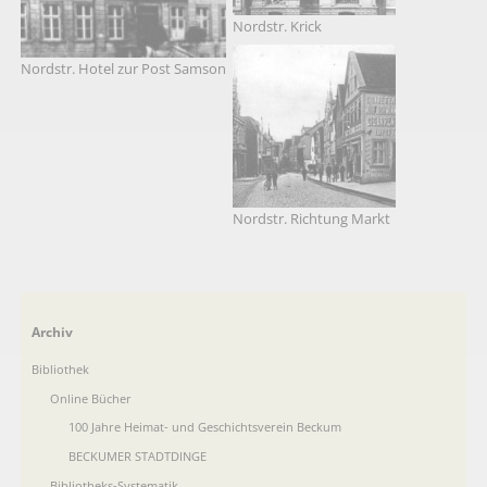
Nordstr. Krick
Nordstr. Hotel zur Post Samson
Nordstr. Richtung Markt
Navigation
Archiv
überspringen
Bibliothek
Online Bücher
100 Jahre Heimat- und Geschichtsverein Beckum
BECKUMER STADTDINGE
Bibliotheks-Systematik