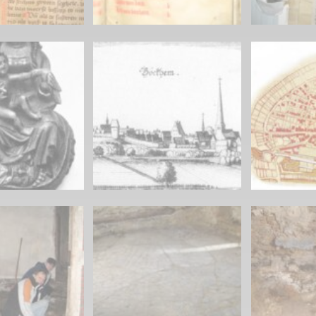
Plakate
Jüdischer Friedhof
Postkarten
Steinkisten Gräber
öffentliche Gebäude
Fürstengrab
Prudentiaschule
Denkmal-Liste A
Strassen
Denkmal-Liste B
Totenzettel
Denkmal-Liste C
Totenzettel Bürger
Denkmal_Liste weitere
Totenzettel Soldaten
Denkmal-Liste Naturdenkmal
Gefallenen und Vermißte
Filmarchiv
Begegnungen im Blument
Historische Filme