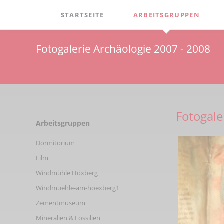
STARTSEITE
ARBEITSGRUPPEN
Verein
Dormitorium
Fotogalerie Archäologie 2007 - 2008
Vorstand
Film
Aufgaben
Windmühle Höxberg
Satzung
Windmuehle-am-hoexberg
Fotogale
Mitgliedschaft
Zementmuseum
Navigation
Arbeitsgruppen
überspringen
Spenden
Mineralien & Fossilien
Dormitorium
Vereinsgeschichte
Film
Vorsitzende
Windmühle Höxberg
Windmuehle-am-hoexberg1
Ehrenmitglieder
Zementmuseum
Newsletter
Mineralien & Fossilien