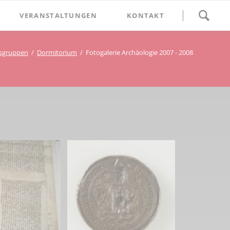
Navigation
VERANSTALTUNGEN
KONTAKT
überspringen
BETHLEHEM im Blumenthal
tsgruppen
Dormitorium
Fotogalerie Archäologie 2007 - 2008
Geschichten
Begegnung im Blumenthal
eschichtsverein Beckum
Schätze
Vortrag im Blumenthal
nmal
ichte