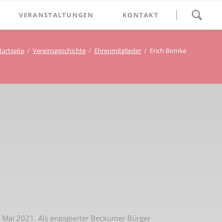
Navigation
VERANSTALTUNGEN
KONTAKT
überspringen
BETHLEHEM im Blumenthal
tartseite
Vereinsgeschichte
Ehrenmitglieder
Erich Bomke
Geschichten
Begegnung im Blumenthal
eschichtsverein Beckum
Schätze
Vortrag im Blumenthal
nmal
ichte
 Mai 2021. Als engagierter Beckumer Bürger