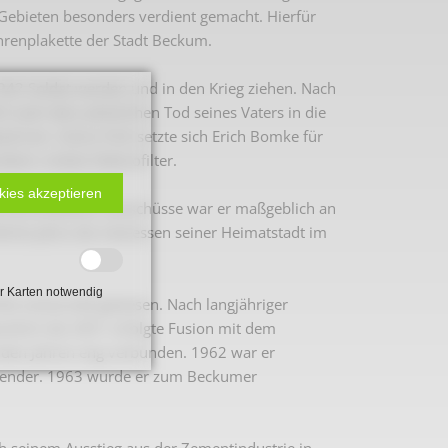
n Gebieten besonders verdient gemacht. Hierfür
hrenplakette der Stadt Beckum.
942 Soldat werden und in den Krieg ziehen. Nach
 nach dem plötzlichen Tod seines Vaters in die
 ein. Schon früh setzte sich Erich Bomke für
lem mittels Elektrofilter.
kies akzeptieren
d verschiedener Ausschüsse war er maßgeblich an
iche Jahre die Interessen seiner Heimatstadt im
r Karten notwendig
hte verwurzelt gewesen. Nach langjähriger
 2. Weltkrieg
ntlich die 2001 erfolgte Fusion mit dem
enden Jahren eng verbunden. 1962 war er
tzender. 1963 wurde er zum Beckumer
hal