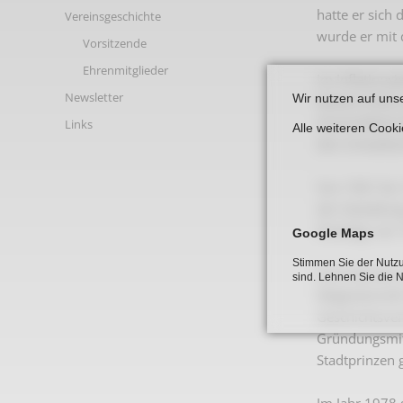
Links
hatte er sich
Vereinsgeschichte
wurde er mit 
Vorsitzende
Ehrenmitglieder
Im Inflations
Newsletter
Wir nutzen auf uns
dessen Ende u
Zementfabrik
Links
Alle weiteren Cook
den Umweltsch
Von 1961 bis 
der Gestaltun
Kreistag; von
Google Maps
Stimmen Sie der Nutzu
Erich Bomke i
sind. Lehnen Sie die 
Mitgliedschaf
Geschichtsver
Gründungsmitg
Stadtprinzen 