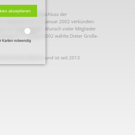
kies akzeptieren
ein Beckums. Nach Abschluss der
e Lokalpresse am 23. Januar 2002 verkünden:
 war ein lang gehegter Wunsch vieler Mitglieder
mlung am 17. Januar 2002 wählte Dieter Große-
r Karten notwendig
ichtsvereins Beckum und ist seit 2013
 2. Weltkrieg
hal