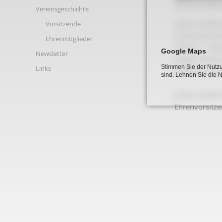
Grosse-Sudhu
Links
Vereinsgeschichte
Dieter Große-
Vorsitzende
Fusionsverha
Ehrenmitglieder
“Fusion – Hei
Google Maps
Newsletter
beider Verein
Stimmen Sie der Nutzu
Links
Sudhues zum 
sind. Lehnen Sie die 
Dieter Große-
Ehrenvorsitze