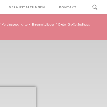
Navigation
VERANSTALTUNGEN
KONTAKT
überspringen
BETHLEHEM im Blumenthal
Vereinsgeschichte
Ehrenmitglieder
Dieter Große-Sudhues
Geschichten
Begegnung im Blumenthal
eschichtsverein Beckum
Schätze
Vortrag im Blumenthal
nmal
ichte