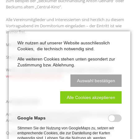
zum Beispiel der „Beckumer Buchhandlung Anton Gelhard“ oder
Beckums altem „Central-Kino“.
Alle Vereinsmitglieder und Interessierten sind herzlich zu diesem
Vortragsabend im Dormitorium eingeladen – der Eintritt ist wie
immer frei.
Wir nutzen auf unserer Website ausschliesslich
Mit freundlichen Grüßen,
Cookies, die technisch notwendig sind.
Stefan Wittenbrink
Alle weiteren Cookies stehen unten gesondert zur
Zustimmung bzw. Ablehnung.
Werfen Sie gern auch einen Blick auf unsere Internetseite:
www.heimatverein-beckum.de
Auswahl bestätigen
Alle Cookies akzeptieren
Anhängendes Bild:
Am 4. April 1910 wurde die Mariensäule feierlich unter großer
Google Maps
Anteilnahme der Bevölkerung eingeweiht.
Stimmen Sie der Nutzung von GoogleMaps zu, setzen wir
Quelle: Heimat- und Geschichtsverein Beckum e.V.
entsprechende Cookies, die zur Darstellung der Karten
notwendig sind. Lehnen Sie die Nutzung ab, werden