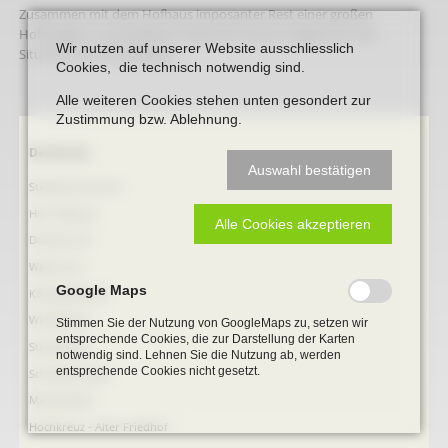
Zusammen mit dem Hofhaus imposanter Rest einer großen
Hofanlage in unmittelbarer Nähe der Kirche, prägend für die
Wir nutzen auf unserer Website ausschliesslich
Situation am Ortseingang.
Cookies, die technisch notwendig sind.
Alle weiteren Cookies stehen unten gesondert zur
Zustimmung bzw. Ablehnung.
Navigation
Denkmale
Auswahl bestätigen
überspringen
Stephanus-Kirche
Hist. Rathaus
Alle Cookies akzeptieren
Domitorium
Wehrturm
Google Maps
Köttings Mühle
Windmühle
Stimmen Sie der Nutzung von GoogleMaps zu, setzen wir
entsprechende Cookies, die zur Darstellung der Karten
Ständehaus
notwendig sind. Lehnen Sie die Nutzung ab, werden
entsprechende Cookies nicht gesetzt.
Schmiede Galen
Mariensäule
Hochkreuz - Alter Friedhof