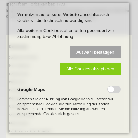
Inschrift am Torbalken bez. 1773
Imposante Reste einer großen Hofanlage in unmittelbarer Nähe der
Wir nutzen auf unserer Website ausschliesslich
Kirche, prägend für die Situation am Ortseingang.
Cookies, die technisch notwendig sind.
Alle weiteren Cookies stehen unten gesondert zur
Zustimmung bzw. Ablehnung.
Navigation
Denkmale
Auswahl bestätigen
überspringen
Stephanus-Kirche
Hist. Rathaus
Alle Cookies akzeptieren
Domitorium
Wehrturm
Google Maps
Köttings Mühle
Windmühle
Stimmen Sie der Nutzung von GoogleMaps zu, setzen wir
entsprechende Cookies, die zur Darstellung der Karten
Ständehaus
notwendig sind. Lehnen Sie die Nutzung ab, werden
entsprechende Cookies nicht gesetzt.
Schmiede Galen
Mariensäule
Hochkreuz - Alter Friedhof