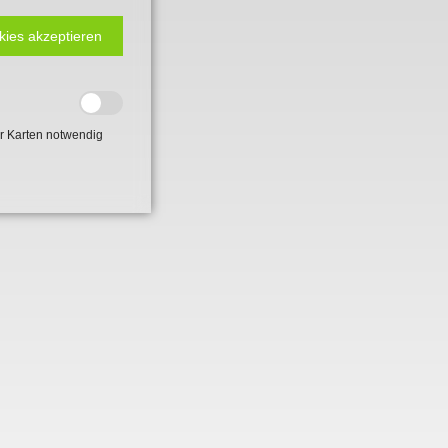
kies akzeptieren
r Karten notwendig
 2. Weltkrieg
hal