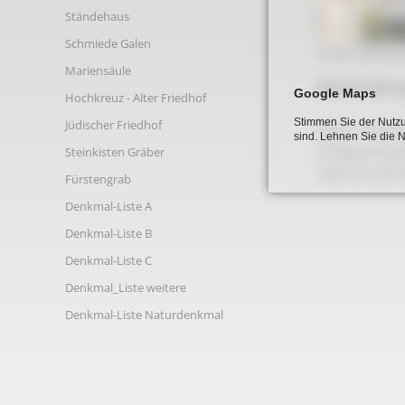
Links
Ständehaus
Schmiede Galen
A 88 Gebaeud
Mariensäule
Beschreibun
Google Maps
Hochkreuz - Alter Friedhof
Stimmen Sie der Nutzu
Jüdischer Friedhof
Wohn- und Ge
sind. Lehnen Sie die 
Dreigeschossi
Steinkisten Gräber
Beeindrucken
Fürstengrab
Denkmal-Liste A
Denkmal-Liste B
Denkmal-Liste C
Denkmal_Liste weitere
Denkmal-Liste Naturdenkmal