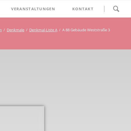
Navigation
VERANSTALTUNGEN
KONTAKT
überspringen
BETHLEHEM im Blumenthal
m
Denkmale
Denkmal-Liste A
A 88 Gebäude Weststraße 3
Geschichten
Begegnung im Blumenthal
eschichtsverein Beckum
Schätze
Vortrag im Blumenthal
nmal
ichte