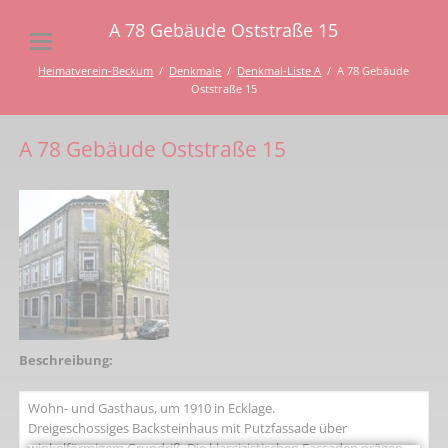
A 78 Gebäude Oststraße 15
Heimatverein-Beckum
Denkmale
Denkmal-Liste A
A 78 Gebäude
Oststraße 15
A 78 Gebäude Oststraße 15
Beschreibung:
Wohn- und Gasthaus, um 1910 in Ecklage.
Dreigeschossiges Backsteinhaus mit Putzfassade über