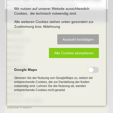
winkelförmigem Grundriß. Die klassizistischen Fassaden prägen
die Straßenzüge Oststraße und Wilhlemstraße.
Wir nutzen auf unserer Website ausschliesslich
Cookies, die technisch notwendig sind.
Alle weiteren Cookies stehen unten gesondert zur
Zustimmung bzw. Ablehnung.
Navigation
Denkmale
überspringen
Auswahl bestätigen
Stephanus-Kirche
Hist. Rathaus
Alle Cookies akzeptieren
Domitorium
Wehrturm
Köttings Mühle
Google Maps
Windmühle
Stimmen Sie der Nutzung von GoogleMaps zu, setzen wir
Ständehaus
entsprechende Cookies, die zur Darstellung der Karten
notwendig sind. Lehnen Sie die Nutzung ab, werden
Schmiede Galen
entsprechende Cookies nicht gesetzt.
Mariensäule
Hochkreuz - Alter Friedhof
Jüdischer Friedhof