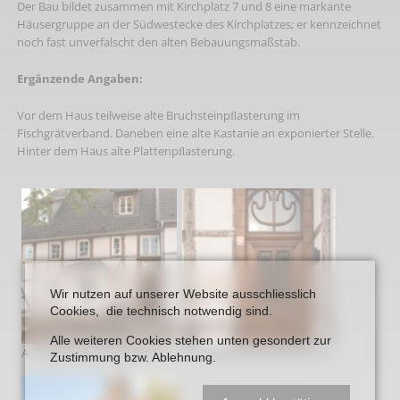
Der Bau bildet zusammen mit Kirchplatz 7 und 8 eine markante
Häusergruppe an der Südwestecke des Kirchplatzes; er kennzeichnet
noch fast unverfalscht den alten Bebauungsmaßstab.
Ergänzende Angaben:
Vor dem Haus teilweise alte Bruchsteinpﬂasterung im
Fischgrätverband. Daneben eine alte Kastanie an exponierter Stelle.
Hinter dem Haus alte Plattenpﬂasterung.
Wir nutzen auf unserer Website ausschliesslich
Cookies, die technisch notwendig sind.
Alle weiteren Cookies stehen unten gesondert zur
A 7 Gebaeude Kirchplatz 6 1
A 7 Gebaeude Kirchplatz 6 2
Zustimmung bzw. Ablehnung.