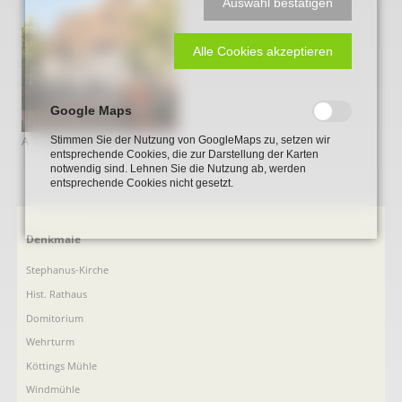
Auswahl bestätigen
Alle Cookies akzeptieren
Google Maps
A 7 Gebaeude Kirchplatz 6 3
Stimmen Sie der Nutzung von GoogleMaps zu, setzen wir
entsprechende Cookies, die zur Darstellung der Karten
notwendig sind. Lehnen Sie die Nutzung ab, werden
entsprechende Cookies nicht gesetzt.
Navigation
Denkmale
überspringen
Stephanus-Kirche
Hist. Rathaus
Domitorium
Wehrturm
Köttings Mühle
Windmühle