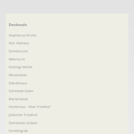
Navigation
Denkmale
überspringen
Stephanus-Kirche
Hist. Rathaus
Domitorium
Wehrturm
Köttings Mühle
Windmühle
Ständehaus
Schmiede Galen
Mariensäule
Hochkreuz - Alter Friedhof
Jüdischer Friedhof
Steinkisten Gräber
Fürstengrab