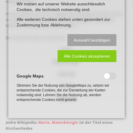
Hofe Westhöfe 3.
Wir nutzen auf unserer Website ausschliesslich
Cookies, die technisch notwendig sind.
In der Kapelle unter einem angeputzten Gewölbe ein hoher Sockel
aus Stein mit Inschrift , darauf stehend neogotische stehende
Alle weiteren Cookies stehen unten gesondert zur
Zustimmung bzw. Ablehnung.
Madonna mit segnendem Kind aus Stein.
Die Inschrift auf dem Sockel lautet:
Auswahl bestätigen
Maria
Alle Cookies akzeptieren
Maienkönigin
Dich will
Google Maps
der Mai
Stimmen Sie der Nutzung von GoogleMaps zu, setzen wir
entsprechende Cookies, die zur Darstellung der Karten
notwendig sind. Lehnen Sie die Nutzung ab, werden
begrüssen
entsprechende Cookies nicht gesetzt.
siehe Wikipedia:
Maria, Maienkönigin
ist der Titel eines
Kirchenliedes