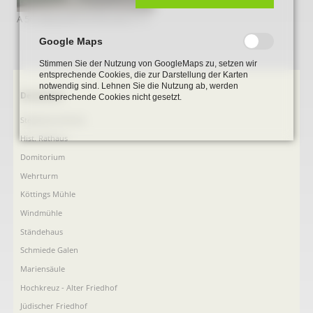
A 56 Gebaeude Dorfstrasse 21 3
Google Maps
Stimmen Sie der Nutzung von GoogleMaps zu, setzen wir
entsprechende Cookies, die zur Darstellung der Karten
notwendig sind. Lehnen Sie die Nutzung ab, werden
Navigation
Denkmale
entsprechende Cookies nicht gesetzt.
überspringen
Stephanus-Kirche
Hist. Rathaus
Domitorium
Wehrturm
Köttings Mühle
Windmühle
Ständehaus
Schmiede Galen
Mariensäule
Hochkreuz - Alter Friedhof
Jüdischer Friedhof