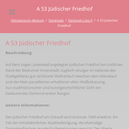
A 53 Jüdischer Friedhof
Heimatverein-Beckum
Denkmale
Denkmal-Liste A
A 53 Jüdischer
Friedhof
A 53 Jüdischer Friedhof
Beschreibung:
Auf dem sogen. Judenwall angelegter jüdischer Friedhof am östlichen
Rand der Beckumer Innenstadt; zugleich einziger im Gelände des
Stadtgebietes gut sichtbarer Wallverlauf zwischen dem Werselauf
und der klein parzellierten erhaltenen alten Wallbebauung.
Aus stadthistorischer und kunstgeschichtlicher Sicht ein
bedeutendes Denkmal ersten Ranges.
weitere Informationen:
Der jüdischer Friedhof am Ostwall wird erstmals 1690 erwähnt. Ein
Teil der mittelalterlichen Stadtbefestigung, die ehemalige
Doppelwallanlage, wurde für Beisetzungen genutzt. Der älteste