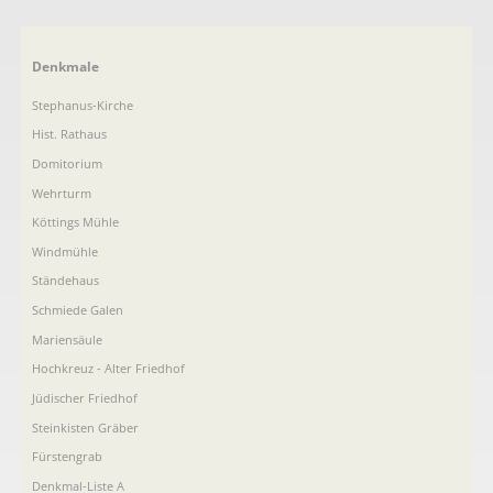
Navigation
Denkmale
überspringen
Stephanus-Kirche
Hist. Rathaus
Domitorium
Wehrturm
Köttings Mühle
Windmühle
Ständehaus
Schmiede Galen
Mariensäule
Hochkreuz - Alter Friedhof
Jüdischer Friedhof
Steinkisten Gräber
Fürstengrab
Denkmal-Liste A