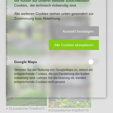
Wir nutzen auf unserer Website ausschliesslich
Cookies, die technisch notwendig sind.
A 53 Juedischer Friedhof 5
A 53 Juedischer Friedhof 6
Alle weiteren Cookies stehen unten gesondert zur
Zustimmung bzw. Ablehnung.
Auswahl bestätigen
Alle Cookies akzeptieren
A 53 Juedischer Friedhof 7
A 53 Juedischer Friedhof 8
Google Maps
Stimmen Sie der Nutzung von GoogleMaps zu, setzen wir
entsprechende Cookies, die zur Darstellung der Karten
notwendig sind. Lehnen Sie die Nutzung ab, werden
entsprechende Cookies nicht gesetzt.
A 53 Juedischer Friedhof 9
A 53 Juedischer Friedhof 10