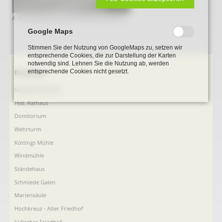
A 47 Muehlenstumpf Wilhelmshoehe 2
Google Maps
Stimmen Sie der Nutzung von GoogleMaps zu, setzen wir
entsprechende Cookies, die zur Darstellung der Karten
notwendig sind. Lehnen Sie die Nutzung ab, werden
entsprechende Cookies nicht gesetzt.
Navigation
Denkmale
überspringen
Stephanus-Kirche
Hist. Rathaus
Domitorium
Wehrturm
Köttings Mühle
Windmühle
Ständehaus
Schmiede Galen
Mariensäule
Hochkreuz - Alter Friedhof
Jüdischer Friedhof