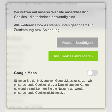
Gebäude aus der Zeit um 1910 in seinen äußeren
Umfassungswänden, der Außengestaltung einschl. originaler Fenster
Wir nutzen auf unserer Website ausschliesslich
sowie der Dachgestalt mit Dachdeckung und Dachautbauten.
Cookies, die technisch notwendig sind.
Alle weiteren Cookies stehen unten gesondert zur
Zustimmung bzw. Ablehnung.
Navigation
Denkmale
Auswahl bestätigen
überspringen
Stephanus-Kirche
Hist. Rathaus
Alle Cookies akzeptieren
Domitorium
Wehrturm
Google Maps
Köttings Mühle
Windmühle
Stimmen Sie der Nutzung von GoogleMaps zu, setzen wir
entsprechende Cookies, die zur Darstellung der Karten
Ständehaus
notwendig sind. Lehnen Sie die Nutzung ab, werden
entsprechende Cookies nicht gesetzt.
Schmiede Galen
Mariensäule
Hochkreuz - Alter Friedhof