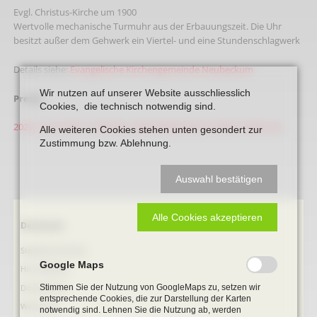
Evgl. Christus-Kirche um 1900
Wertvolle mechanische Turmuhr aus der Erbauungszeit. Die Uhr
besitzt außer dem Gehwerk ein Viertel- und eine Stundenschlagwerk
Details siehe:
Evangelische Kirchengemeinde Neubeckum
Wir nutzen auf unserer Website ausschliesslich
Presse
Cookies, die technisch notwendig sind.
2022_12_23_A25 - In Kirche u Gemeindezentrum kehrt Leben ein
Alle weiteren Cookies stehen unten gesondert zur
Zustimmung bzw. Ablehnung.
Auswahl bestätigen
Alle Cookies akzeptieren
Navigation
Denkmale
überspringen
Stephanus-Kirche
Google Maps
Hist. Rathaus
Domitorium
Stimmen Sie der Nutzung von GoogleMaps zu, setzen wir
entsprechende Cookies, die zur Darstellung der Karten
Wehrturm
notwendig sind. Lehnen Sie die Nutzung ab, werden