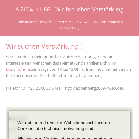
A 2024_11_06 - Wir brauchen Verstärkung
Heimatverein-Beckum
Startseite
A 2024_11_06 - Wir brauchen
Verstärkung
Wir suchen Verstärkung !!
Wer Freude an Heimat und Geschichte hat und gern daran
interessierten Menschen das Heimat- und Familienarchiv im
Dormitorium
samstags von 10 bis 12 Uhr öffnen möchte, melde sich
bitte bei unserem Geschäftsführer Ingo Löppenberg
(Telefon: 01 72 / 26 06 33 6 Mail: ingoloeppenberg2009@web.de).
Navigation
Startseite
Wir nutzen auf unserer Website ausschliesslich
überspringen
Cookies, die technisch notwendig sind.
Verein
Vorstand
Alle weiteren Cookies stehen unten gesondert zur