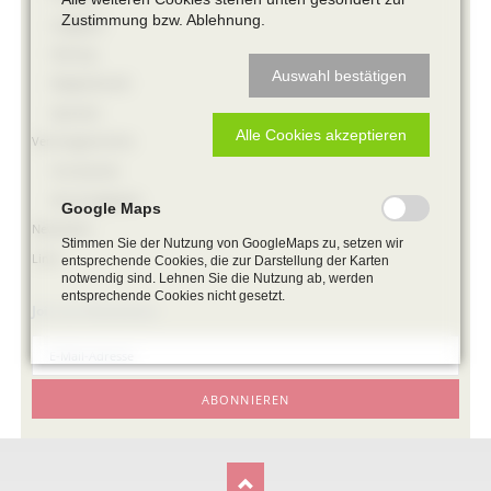
Zustimmung bzw. Ablehnung.
Aufgaben
Satzung
Auswahl bestätigen
Mitgliedschaft
Spenden
Alle Cookies akzeptieren
Vereinsgeschichte
Vorsitzende
Ehrenmitglieder
Google Maps
Newsletter
Stimmen Sie der Nutzung von GoogleMaps zu, setzen wir
Links
entsprechende Cookies, die zur Darstellung der Karten
notwendig sind. Lehnen Sie die Nutzung ab, werden
entsprechende Cookies nicht gesetzt.
Join our Newsletter
E-
Mail-
Adresse
ABONNIEREN