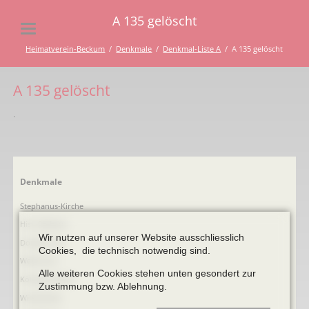
A 135 gelöscht
Heimatverein-Beckum
Denkmale
Denkmal-Liste A
A 135 gelöscht
A 135 gelöscht
.
Navigation
Denkmale
überspringen
Stephanus-Kirche
Hist. Rathaus
Wir nutzen auf unserer Website ausschliesslich
Domitorium
Cookies, die technisch notwendig sind.
Wehrturm
Alle weiteren Cookies stehen unten gesondert zur
Köttings Mühle
Zustimmung bzw. Ablehnung.
Windmühle