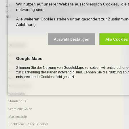
Wir nutzen auf unserer Website ausschliesslich Cookies, die 
Literaturhinweis:
Hubert Lukas: „Hier ruhen in Gottes seligem
notwendig sind.
Schutz …“ – Der jüdische Friedhof in Beckum (Beckumer
Blätter Nr. 3), Beckum 1988. Seite 68
Alle weiteren Cookies stehen unten gesondert zur Zustimmun
Ablehnung.
Auswahl bestätigen
Alle Cookies
Navigation
Denkmale
überspringen
Stephanus-Kirche
Google Maps
Hist. Rathaus
Stimmen Sie der Nutzung von GoogleMaps zu, setzen wir entsprechende
Domitorium
zur Darstellung der Karten notwendig sind. Lehnen Sie die Nutzung ab,
entsprechende Cookies nicht gesetzt.
Wehrturm
Köttings Mühle
Windmühle
Ständehaus
Schmiede Galen
Mariensäule
Hochkreuz - Alter Friedhof