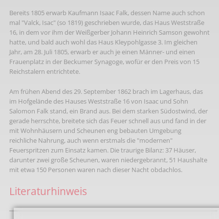
Bereits 1805 erwarb Kaufmann Isaac Falk, dessen Name auch schon
mal "Valck, Isac" (so 1819) geschrieben wurde, das Haus Weststraße
16, in dem vor ihm der Weißgerber Johann Heinrich Samson gewohnt
hatte, und bald auch wohl das Haus Kleypohlgasse 3. Im gleichen
Jahr, am 28. Juli 1805, erwarb er auch je einen Männer- und einen
Frauenplatz in der Beckumer Synagoge, wofür er den Preis von 15
Reichstalern entrichtete.
Am frühen Abend des 29. September 1862 brach im Lagerhaus, das
im Hofgelände des Hauses Weststraße 16 von Isaac und Sohn
Salomon Falk stand, ein Brand aus. Bei dem starken Südostwind, der
gerade herrschte, breitete sich das Feuer schnell aus und fand in der
mit Wohnhäusern und Scheunen eng bebauten Umgebung
reichliche Nahrung, auch wenn erstmals die "modernen"
Feuerspritzen zum Einsatz kamen. Die traurige Bilanz: 37 Häuser,
darunter zwei große Scheunen, waren niedergebrannt, 51 Haushalte
mit etwa 150 Personen waren nach dieser Nacht obdachlos.
Literaturhinweis
_____________________________________________________________________________________