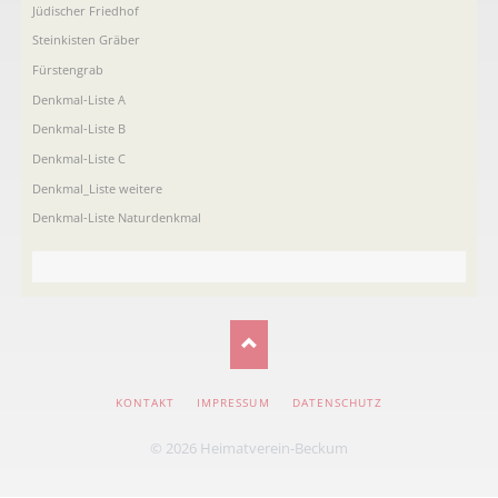
Jüdischer Friedhof
Steinkisten Gräber
Fürstengrab
Denkmal-Liste A
Denkmal-Liste B
Denkmal-Liste C
Denkmal_Liste weitere
Denkmal-Liste Naturdenkmal
NAVIGATION
KONTAKT
IMPRESSUM
DATENSCHUTZ
ÜBERSPRINGEN
© 2026 Heimatverein-Beckum