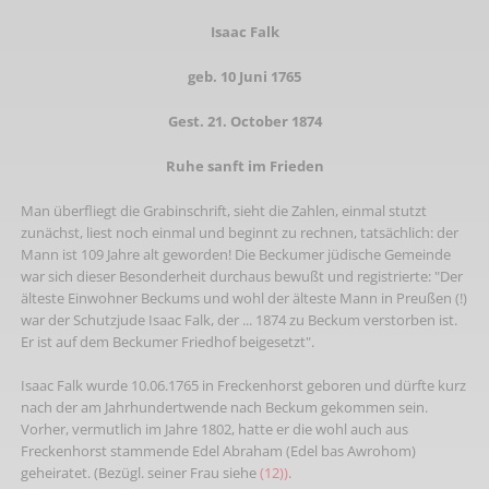
Isaac Falk
geb. 10 Juni 1765
Gest. 21. October 1874
Ruhe sanft im Frieden
Man überfliegt die Grabinschrift, sieht die Zahlen, einmal stutzt
zunächst, liest noch einmal und beginnt zu rechnen, tatsächlich: der
Mann ist 109 Jahre alt geworden! Die Beckumer jüdische Gemeinde
war sich dieser Besonderheit durchaus bewußt und registrierte: "Der
älteste Einwohner Beckums und wohl der älteste Mann in Preußen (!)
war der Schutzjude Isaac Falk, der ... 1874 zu Beckum verstorben ist.
Er ist auf dem Beckumer Friedhof beigesetzt".
Isaac Falk wurde 10.06.1765 in Freckenhorst geboren und dürfte kurz
nach der am Jahrhundertwende nach Beckum gekommen sein.
Vorher, vermutlich im Jahre 1802, hatte er die wohl auch aus
Freckenhorst stammende Edel Abraham (Edel bas Awrohom)
geheiratet. (Bezügl. seiner Frau siehe
(12))
.