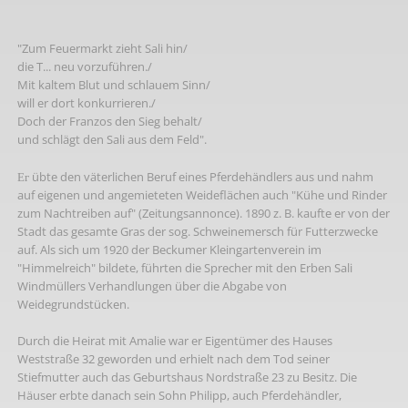
"Zum Feuermarkt zieht Sali hin/
die T... neu vorzuführen./
Mit kaltem Blut und schlauem Sinn/
will er dort konkurrieren./
Doch der Franzos den Sieg behalt/
und schlägt den Sali aus dem Feld".
Ег übte den väterlichen Beruf eines Pferdehändlers aus und nahm
auf eigenen und angemieteten Weideflächen auch "Kühe und Rinder
zum Nachtreiben auf" (Zeitungsannonce). 1890 z. B. kaufte er von der
Stadt das gesamte Gras der sog. Schweinemersch für Futterzwecke
auf. Als sich um 1920 der Beckumer Kleingartenverein im
"Himmelreich" bildete, führten die Sprecher mit den Erben Sali
Windmüllers Verhandlungen über die Abgabe von
Weidegrundstücken.
Durch die Heirat mit Amalie war er Eigentümer des Hauses
Weststraße 32 geworden und erhielt nach dem Tod seiner
Stiefmutter auch das Geburtshaus Nordstraße 23 zu Besitz. Die
Häuser erbte danach sein Sohn Philipp, auch Pferdehändler,