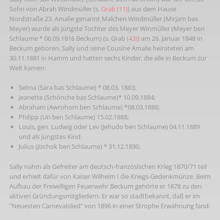
Sohn von Abrah Windmüller (s.
Grab (11)
) aus dem Hause
Nordstraße 23. Amalie genannt Malchen Windmüller (Mirjam bas
Meyer) wurde als jüngste Tochter des Meyer Winmüller (Meyer ben
Schlaume * 06.09.1816 Beckum) (s. Grab
(43)
) am 26. Januar 1848 in
Beckum geboren. Sally und seine Cousine Amalie heirateten am
30.11.1881 in Hamm und hatten sechs Kinder, die alle in Beckum zur
Welt kamen:
Selma (Sara bas Schlaume) * 08.03. 1883;
Jeanette (Schönche bas Schlaume)* 10.09.1884;
Abraham (Awrohom ben Schlaume) *08.03.1886;
Philipp (Uri ben Schlaume) 15.02.1888;
Louis, gen. Ludwig oder Lev (Jehudo ben Schlaume) 04.11.1889
und als jüngstes Kind
Julius (Jizchok ben Schlaume) * 31.12.1890.
Sally nahm als Gefreiter am deutsch-französischen Krieg 1870/71 teil
und erhielt dafür von Kaiser Wilhelm I die Kriegs-Gedenkmünze. Beim
Aufbau der Freiwilligen Feuerwehr Beckum gehörte er 1878 zu den
aktiven Gründungsmitgliedern. Er war so stadtbekannt, daß er im
"Neuesten Carnevalslied" von 1896 in einer Strophe Erwähnung fand: