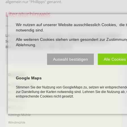
allgemein nur "Phillipps" genannt.
Literaturhinweis
_____________________________________________________________________________________
Wir nutzen auf unserer Website ausschliesslich Cookies, die 
notwendig sind.
Literaturhinweis:
Hubert Lukas: „Hier ruhen in Gottes seligem
Alle weiteren Cookies stehen unten gesondert zur Zustimmun
Schutz …“ – Der jüdische Friedhof in Beckum (Beckumer
Ablehnung.
Blätter Nr. 3), Beckum 1988. Seite 68
Auswahl bestätigen
Alle Cookies
Navigation
Denkmale
Google Maps
überspringen
Stephanus-Kirche
Stimmen Sie der Nutzung von GoogleMaps zu, setzen wir entsprechende
zur Darstellung der Karten notwendig sind. Lehnen Sie die Nutzung ab,
Hist. Rathaus
entsprechende Cookies nicht gesetzt.
Domitorium
Wehrturm
Köttings Mühle
Windmühle