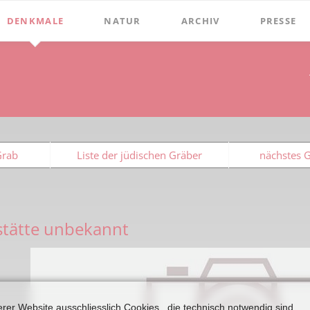
DENKMALE
NATUR
ARCHIV
PRESSE
Stephanus-Kirche
Grenzen
Bibliothek
Chroniken
Online Bücher
Hist. Rathaus
Bauerschaften
Beckumer 
100 Jahre Heimat- und G
Holter
Domitorium
Beckumer 
BECKUMER STADTDINGE
Wasserläufe
1
Wehrturm
Ich war ei
Grab
Liste der jüdischen Gräber
nächstes 
Bibliotheks-Systematik
Baum des Jahres
Köttings Mühle
Presse-Ber
Bibliotheks-Bestand
Windmühle
Bildarchiv
Ständehaus
stätte unbekannt
Briefbögen
Schmiede Galen
Fotos
Mariensäule
Landkarten
Hochkreuz - Alter Friedhof
erer Website ausschliesslich Cookies, die technisch notwendig sind.