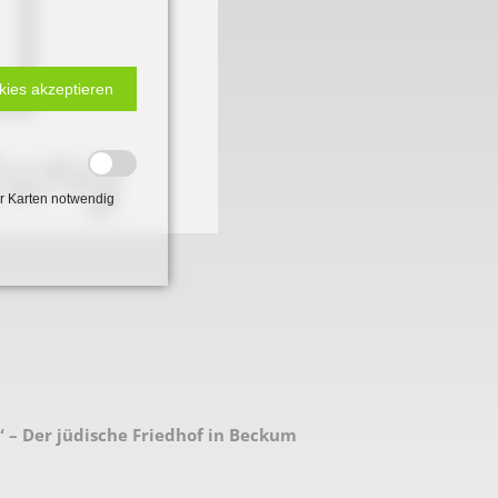
kies akzeptieren
r Karten notwendig
 2. Weltkrieg
“ – Der jüdische Friedhof in Beckum
hal