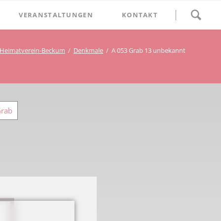
Navigation
VERANSTALTUNGEN
KONTAKT
überspringen
BETHLEHEM im Blumenthal
Heimatverein-Beckum
Denkmale
A 053 Grab 13 unbekannt
Geschichten
Begegnung im Blumenthal
eschichtsverein Beckum
Schätze
Vortrag im Blumenthal
nmal
Grab
ichte