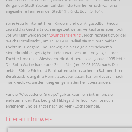
Bürger der Stadt Beckum teil, denn die Familie Terhoch war eine
angesehene Familie in der Stadt" (H. Krick, Buch, S. 104).
Seine Frau führte mit ihrem Kindern und der Angestellten Frieda
Lewald das Geschäft noch einige Zeit weiter, verkaufte es aber noch
vor Wirksamwerden der "
Zwangsarisierung
". Noch rechtzeitig vor der
"Reichskristallnacht", am 14.02.1938, verließ sie mit ihren beiden
Töchtern Hildegard und Hedwig, die als Folge einer schweren
Kinderkrankheit geistig behindert war, Beckum und ging zu ihrer
Tochter Irma nach Wiesbaden, die dort bereits seit Januar 1935 lebte.
Der Sohn Walter kam kurze Zeit später (am 20.05.1938) nach. Die
beiden Söhne Erich und Paul hatten schon vorher im Rahmen ihrer
Berufsausbildung ihre Heimatstadt verlassen, kamen dadurch nach
Frankreich, wo sie den Krieg einigermaßen heil überstanden.
Für die "Wiesbadener Gruppe" gab es kaum ein Entrinnen; sie
endeten in den KZs. Lediglich Hildegard Terhoch konnte noch
emigrieren und gelangte nach Bolivien (Cochabamba).
Literaturhinweis
_____________________________________________________________________________________