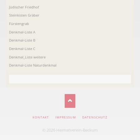
Jüdischer Friedhof
Steinkisten Gräber
Fürstengrab
Denkmal-Liste A
Denkmal-Liste B
Denkmal-Liste C
Denkmal_Liste weitere
Denkmal-Liste Naturdenkmal
NAVIGATION
KONTAKT
IMPRESSUM
DATENSCHUTZ
ÜBERSPRINGEN
© 2026 Heimatverein-Beckum