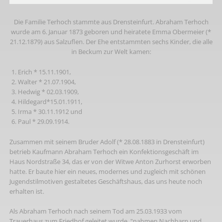
Die Familie Terhoch stammte aus Drensteinfurt. Abraham Terhoch
wurde am 6. Januar 1873 geboren und heiratete Emma Obermeier (*
21.12.1879) aus Salzuflen. Der Ehe entstammten sechs Kinder, die alle
in Beckum zur Welt kamen:
Erich * 15.11.1901,
Walter * 21.07.1904,
Hedwig * 02.03.1909,
Hildegard*15.01.1911,
Irma * 30.11.1912 und
Paul * 29.09.1914.
Zusammen mit seinem Bruder Adolf (* 28.08.1883 in Drensteinfurt)
betrieb Kaufmann Abraham Terhoch ein Konfektionsgeschäft im
Haus Nordstraße 34, das er von der Witwe Anton Zurhorst erworben
hatte. Er baute hier ein neues, modernes und zugleich mit schönen
Jugendstilmotiven gestaltetes Geschäftshaus, das uns heute noch
erhalten ist.
Als Abraham Terhoch nach seinem Tod am 25.03.1933 vom
Trauerhaus zum Friedhof geleitet wurde, "nahmen Nachbarn und