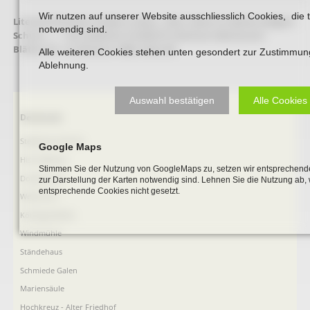
Wir nutzen auf unserer Website ausschliesslich Cookies, die 
Literaturhinweis:
Hubert Lukas: „Hier ruhen in Gottes seligem
notwendig sind.
Schutz …“ – Der jüdische Friedhof in Beckum (Beckumer
Blätter Nr. 3), Beckum 1988. Seite 68
Alle weiteren Cookies stehen unten gesondert zur Zustimmun
Ablehnung.
Auswahl bestätigen
Alle Cookies
Navigation
Denkmale
überspringen
Stephanus-Kirche
Google Maps
Hist. Rathaus
Stimmen Sie der Nutzung von GoogleMaps zu, setzen wir entsprechende
Domitorium
zur Darstellung der Karten notwendig sind. Lehnen Sie die Nutzung ab,
entsprechende Cookies nicht gesetzt.
Wehrturm
Köttings Mühle
Windmühle
Ständehaus
Schmiede Galen
Mariensäule
Hochkreuz - Alter Friedhof