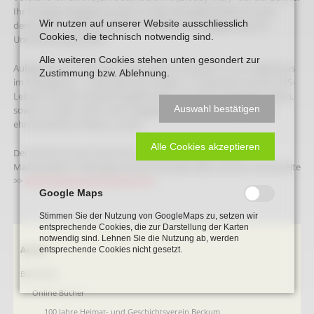
Ihr heutiges Engagement gilt vor allen den geflüchteten Frauen,
Wir nutzen auf unserer Website ausschliesslich
denen sie im Café Courage einen Rahmen für Begegnung und
Cookies, die technisch notwendig sind.
Unterstützung schafft.
Alle weiteren Cookies stehen unten gesondert zur
Aufgewachsen ist Renate Feichtinger im Schatten von St. Stephanus
Zustimmung bzw. Ablehnung.
im Kolpinghaus – heute lebt sie in Vellern. Im Gespräch mit der VHS-
Leiterin Christa Paschert-Engelke blickt sie auf ihr vielseitiges Leben,
Auswahl bestätigen
sowie vor allem auf ihr sehr engagiertes und erfahrungsreiches
ehrenamtliches Wirken, zurück.
Alle Cookies akzeptieren
Der Eintritt ist wie immer frei. Es gilt die 3G-Regel sowie
Maskenpflicht. Werfe gerne einen aktuellen Blick auf die Internetseite
>>
www.heimatverein-beckum.de
.
Google Maps
Stimmen Sie der Nutzung von GoogleMaps zu, setzen wir
entsprechende Cookies, die zur Darstellung der Karten
notwendig sind. Lehnen Sie die Nutzung ab, werden
Navigation
Archiv
entsprechende Cookies nicht gesetzt.
überspringen
Bibliothek
Online Bücher
100 Jahre Heimat- und Geschichtsverein Beckum