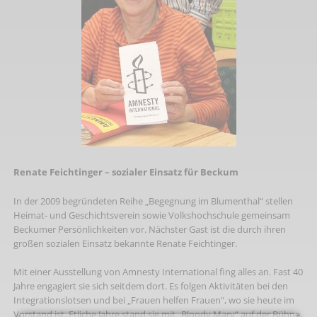
Renate Feichtinger – sozialer Einsatz für Beckum
In der 2009 begründeten Reihe „Begegnung im Blumenthal“ stellen
Heimat- und Geschichtsverein sowie Volkshochschule gemeinsam
Beckumer Persönlichkeiten vor. Nächster Gast ist die durch ihren
großen sozialen Einsatz bekannte Renate Feichtinger.
Mit einer Ausstellung von Amnesty International fing alles an. Fast 40
Jahre engagiert sie sich seitdem dort. Es folgen Aktivitäten bei den
Integrationslotsen und bei „Frauen helfen Frauen", wo sie heute im
Vorstand ist. Etliche Jahre stand sie mit „Bloody Mary“ auf der Bühne.