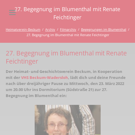
27. Begegnung im Blumenthal mit Renate
Feichtinger
Heimatverein-Beckum
Archiv
Filmarchiv
Begegnungen im Blumenthal
27. Begegnung im Blumenthal mit Renate Feichtinger
27. Begegnung im Blumenthal mit Renate
Feichtinger
Der Heimat- und Geschichtsverein Beckum, in Kooperation
mit der
VHS Beckum-Wadersloh
, lädt dich und deine Freunde
nach über dreijähriger Pause zu Mittwoch, den 23. März 2022
um 20.00 Uhr ins Dormitorium (Südstraße 21) zur 27.
Begegnung im Blumenthal ein: