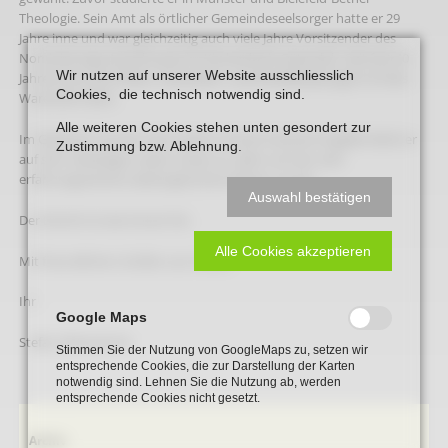
Theologie. Sein Amt als örtlicher Gemeindeseelsorger hatte er 29
Jahre inne und war gleichzeitig auch viele Jahre Vorsitzender des
Nominierungs-Ausschusses im Kirchenkreis Gütersloh. Seit fast 40
Wir nutzen auf unserer Website ausschliesslich
Jahren ist er als Polizei-, Feuerwehr- und Notfallseelsorger im Kreis
Cookies, die technisch notwendig sind.
Warendorf aktiv.
Alle weiteren Cookies stehen unten gesondert zur
Im Gespräch mit der VHS-Leiterin Christa Paschert-Engelke blickt er
Zustimmung bzw. Ablehnung.
auf sein vielseitiges Leben sowie vor allem auf sein sehr
erfahrungsreiches seelsorgerisches Wirken zurück.
Auswahl bestätigen
Der Eintritt ist wie immer frei.
Alle Cookies akzeptieren
Mit freundlichen Grüßen aus Holter,
Ihr
Google Maps
Stefan Wittenbrink
Stimmen Sie der Nutzung von GoogleMaps zu, setzen wir
entsprechende Cookies, die zur Darstellung der Karten
notwendig sind. Lehnen Sie die Nutzung ab, werden
entsprechende Cookies nicht gesetzt.
Navigation
Archiv