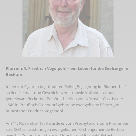
Pfarrer i.R. Friedrich Vogelpohl – ein Leben für die Seelsorge in
Beckum
In der vor 9 Jahren begründeten Reihe „Begegnung im Blumenthal“
stellen Heimat- und Geschichtsverein sowie Volkshochschule
gemeinsam Beckumer Persönlichkeiten vor. Nächster Gast ist der
1949 in Preußisch Oldendorf geborene evangelische Pfarrer „im
Ruhestand“ Friedrich Vogelpohl.
Am 11. November 1979 wurde er vom Presbyterium zum Pfarrer der
seit 1881 selbstständigen evangelischen Kirchengemeinde Beckum
gewählt. Zuvor studierte er in Münster und Bielefeld-Bethel