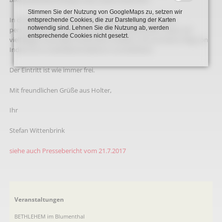
Stimmen Sie der Nutzung von GoogleMaps zu, setzen wir
In der Begegnung im Blumenthal wird Dr. Julian Simon in
entsprechende Cookies, die zur Darstellung der Karten
notwendig sind. Lehnen Sie die Nutzung ab, werden
persönlicher Atmosphäre aus seinem interessanten Leben mit
entsprechende Cookies nicht gesetzt.
vielfältigen kulturellen Eindrücken erzählen und auf seinen Weg von
Indien bis ins westfälische Beckum zurückblicken.
Der Eintritt ist wie immer frei.
Mit freundlichen Grüße aus Holter,
Ihr
Stefan Wittenbrink
siehe auch Pressebericht vom 21.7.2017
Navigation
Veranstaltungen
überspringen
BETHLEHEM im Blumenthal