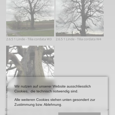
2.6.5 1 Linde - Tilia cordata W3
2.6.5 1 Linde - Tilia cordata W4
Wir nutzen auf unserer Website ausschliesslich
Cookies, die technisch notwendig sind.
2.6.5 1 Linde - Tilia cordata W5
Alle weiteren Cookies stehen unten gesondert zur
Zustimmung bzw. Ablehnung.
Das Naturdenkmal steht in der freien Feldﬂur östlich Vellern an einer
Wegekreuzung. Unter der Linde beﬁndet sich ein Kreuz. Die