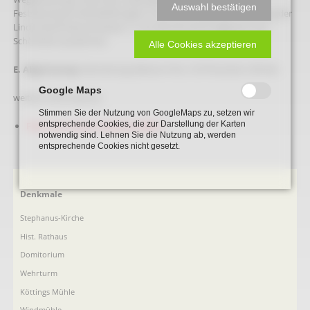
Auswahl bestätigen
Festsetzung ist erforderlich gem. § 22 b) und dient der Erhaltung der
Linde (Stammdurchmesser 1,1 m), die sich durch Eigenart und
Schönheit auszeichnet.
Alle Cookies akzeptieren
E. Abgrenzung:
Gemarkung: Beckum Flur: 210 Flurstück: 255 tlw.
Google Maps
weitere Informatione:
Stimmen Sie der Nutzung von GoogleMaps zu, setzen wir
entsprechende Cookies, die zur Darstellung der Karten
Franz-von-Assisi-Linde bei Vellern
notwendig sind. Lehnen Sie die Nutzung ab, werden
entsprechende Cookies nicht gesetzt.
Navigation
Denkmale
überspringen
Stephanus-Kirche
Hist. Rathaus
Domitorium
Wehrturm
Köttings Mühle
Windmühle